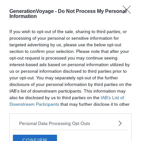
Durée
: environ 3h
GenerationVoyage -
Do Not Process My Personal
Information
Distance
: 10,1 km
Dénivelé
: 442 m
If you wish to opt-out of the sale, sharing to third parties, or
processing of your personal or sensitive information for
Difficulté
: Moyenne
targeted advertising by us, please use the below opt-out
Voir le tracé de la randonnée
section to confirm your selection. Please note that after your
opt-out request is processed you may continue seeing
interest-based ads based on personal information utilized by
Après les crêtes, cette incontournable randonnée du
us or personal information disclosed to third parties prior to
Mont Ventoux change de cadre et nous emmène au
your opt-out. You may separately opt-out of the further
fond des Gorges de la Nesque. Le départ se situe au
disclosure of your personal information by third parties on the
village de Monieux, au pied du Ventoux sur les plateaux
IAB’s list of downstream participants. This information may
des monts de Vaucluse, pour un itinéraire en boucle très
also be disclosed by us to third parties on the
IAB’s List of
Downstream Participants
that may further disclose it to other
intéressant, un peu sportif mais accessible.
third parties.
Le très beau sentier chemine en surplomb des gorges
Personal Data Processing Opt Outs
dans un premier temps, avant de descendre tout au
fond du canyon, via la chapelle Saint-Michel, puis
CONFIRM