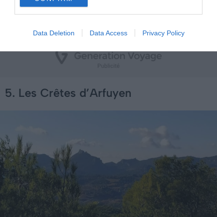
remonte au point de départ en passant par le lac de
Monieux. Une rando sympa, pour tous, à la demi-journée.
Data Deletion
Data Access
Privacy Policy
5. Les Crêtes d’Arfuyen