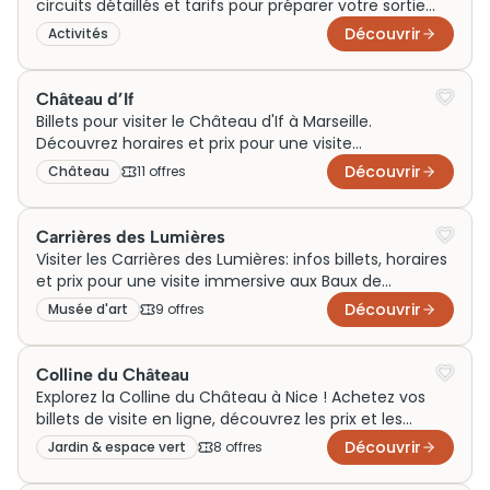
circuits détaillés et tarifs pour préparer votre sortie
simplement.
Découvrir
Activités
Château d’If
Billets pour visiter le Château d'If à Marseille.
Découvrez horaires et prix pour une visite
incontournable. Réservez maintenant !
Découvrir
Château
11
offre
s
Carrières des Lumières
Visiter les Carrières des Lumières: infos billets, horaires
et prix pour une visite immersive aux Baux de
Provence en famille ou entre amis facilement
Découvrir
Musée d'art
9
offre
s
Colline du Château
Explorez la Colline du Château à Nice ! Achetez vos
billets de visite en ligne, découvrez les prix et les
horaires pour mieux planifier votre visite.
Découvrir
Jardin & espace vert
8
offre
s