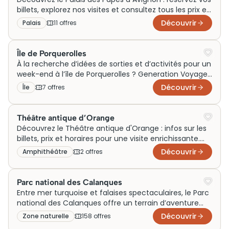
billets, explorez nos visites et consultez tous les prix et
horaires. À vos visites inoubliables !
Découvrir
Palais
11
offre
s
Île de Porquerolles
À la recherche d’idées de sorties et d’activités pour un
week-end à l’île de Porquerolles ? Generation Voyage
vous guide à travers des visites incontournables, que
Découvrir
Île
7
offre
s
vous voyagiez en famille ou en couple. Plages
sauvages, balades autour du village et découvertes
nature subliment chaque voyage sur cette île
Théâtre antique d’Orange
préservée du Var.
Découvrez le Théâtre antique d'Orange : infos sur les
billets, prix et horaires pour une visite enrichissante.
Réservez votre visite dès maintenant !
Découvrir
Amphithéâtre
2
offre
s
Parc national des Calanques
Entre mer turquoise et falaises spectaculaires, le Parc
national des Calanques offre un terrain d’aventure
idéal pour des activités en famille, des sorties en
Découvrir
Zone naturelle
158
offre
s
couple ou un week-end dépaysant. Generation