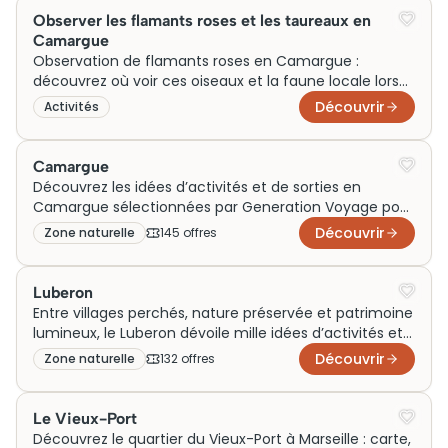
Observer les flamants roses et les taureaux en
Camargue
Observation de flamants roses en Camargue :
découvrez où voir ces oiseaux et la faune locale lors
d'une visite nature
Découvrir
Activités
Camargue
Découvrez les idées d’activités et de sorties en
Camargue sélectionnées par Generation Voyage pour
enrichir votre voyage. Que vous soyez en famille, en
Découvrir
Zone naturelle
145
offre
s
couple ou en week‑end, profitez de visites
authentiques autour des marais, des chevaux et des
traditions locales pour vivre des expériences
Luberon
inoubliables.
Entre villages perchés, nature préservée et patrimoine
lumineux, le Luberon dévoile mille idées d’activités et
de sorties. Generation Voyage vous guide pour choisir
Découvrir
Zone naturelle
132
offre
s
vos visites incontournables, que ce soit en famille, en
couple ou le temps d’un week-end. Partez à la
découverte de ce territoire unique et de ses
Le Vieux-Port
expériences à vivre autour de votre voyage.
Découvrez le quartier du Vieux-Port à Marseille : carte,