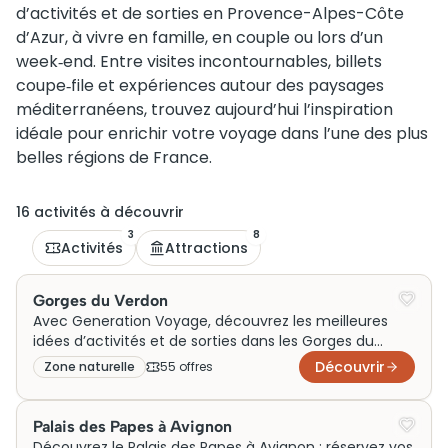
d’activités et de sorties en Provence-Alpes-Côte
d’Azur, à vivre en famille, en couple ou lors d’un
week‑end. Entre visites incontournables, billets
coupe‑file et expériences autour des paysages
méditerranéens, trouvez aujourd’hui l’inspiration
idéale pour enrichir votre voyage dans l’une des plus
belles régions de France.
16
activité
s
à découvrir
3
8
Activités
Attractions
Gorges du Verdon
Avec Generation Voyage, découvrez les meilleures
idées d’activités et de sorties dans les Gorges du
Verdon pour un week-end en famille ou en couple.
Découvrir
Zone naturelle
55
offre
s
Entre visites incontournables, aventures en plein air et
expériences authentiques autour de ce canyon
unique en France, profitez d’un voyage riche en
Palais des Papes à Avignon
émotions et en découvertes.
Découvrez le Palais des Papes à Avignon : réservez vos