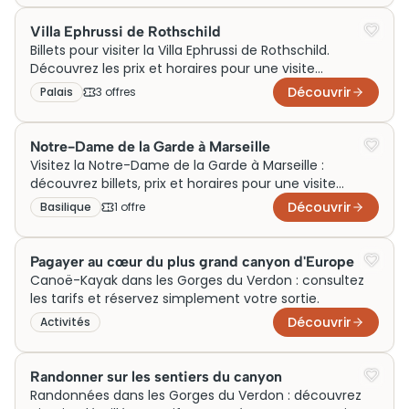
Voyage vous guide vers les meilleures idées de visites
et d’activités autour de ce joyau méditerranéen pour
Villa Ephrussi de Rothschild
un voyage inoubliable.
Billets pour visiter la Villa Ephrussi de Rothschild.
Découvrez les prix et horaires pour une visite
inoubliable à Saint-Jean-Cap-Ferrat!
Découvrir
Palais
3
offre
s
Notre-Dame de la Garde à Marseille
Visitez la Notre-Dame de la Garde à Marseille :
découvrez billets, prix et horaires pour une visite
inoubliable de ce monument emblématique.
Découvrir
Basilique
1
offre
Pagayer au cœur du plus grand canyon d'Europe
Canoë-Kayak dans les Gorges du Verdon : consultez
les tarifs et réservez simplement votre sortie.
Découvrir
Activités
Randonner sur les sentiers du canyon
Randonnées dans les Gorges du Verdon : découvrez