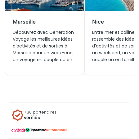
Marseille
Nice
Découvrez avec Generation
Entre mer et collines,
Voyage les meilleures idées
rassemble des idées
d’activités et de sorties à
d’activités et de sort
Marseille pour un week-end,
un week‑end, un voy
un voyage en couple ou en
couple ou en famille.
famille. Entre visites
Generation Voyage
incontournables, billets
sélectionne les meill
coupe‑file et expériences
visites du moment, a
autour du Vieux-Port ou des
billets pratiques pour
calanques, trouvez quoi faire
découvrir la ville et ce
aujourd’hui et vivez la cité
a autour. Que faire
phocéenne sous toutes ses
aujourd’hui à Nice ? Vo
+30 partenaires
facettes.
expériences à ne pas
vérifiés
manquer.
...