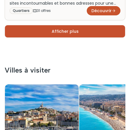
sites incontournables et bonnes adresses pour une
visite enrichissante.
Découvrir
Quartiers
31
offre
s
Afficher plus
Villes à visiter