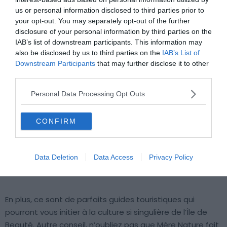
us or personal information disclosed to third parties prior to
voir
your opt-out. You may separately opt-out of the further
Visiter la Corse : 10 incontournables à faire et voir
disclosure of your personal information by third parties on the
Visiter Cap Corse : 10 incontournables à faire et voir
IAB’s list of downstream participants. This information may
also be disclosed by us to third parties on the
IAB’s List of
12 villas de luxe à louer en Corse
Downstream Participants
that may further disclose it to other
third parties.
Personal Data Processing Opt Outs
Nos conseils pour naviguer à Algajola
Un skipper
qui maitrise toutes les subtilités de la
CONFIRM
navigation et la configuration des eaux corses
est un
véritable atout
. En effet, ces marins et guides régionaux
Data Deletion
Data Access
Privacy Policy
experts
garantissent votre sécurité
tout au long de
votre itinéraire.
En plus, ce sont de parfaits guides touristiques qui
pourront vous initier à la culture si singulière de l’Île de
Beauté. Autre conseil, n’oubliez pas que Mère Nature fait