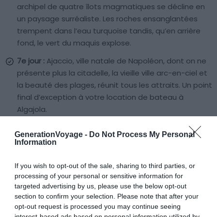
archipel de quatre îlots magmatiques se décline en
un paysage surréaliste. Les roches ensanglantées
trempent dans l’eau turquoise tandis, qu’en arrière
fond, le vert du maquis explose.
7e jour :
Ajaccio, ville natale de Napoléon, dont on ne
présente plus la citadelle, la vieille ville arc-en-ciel et
la beauté des plages, réunit tous les attraits. Un point
final d’exception à votre location de bateau à
Algajola.
GenerationVoyage -
Do Not Process My Personal
Information
Louez un bateau pour explorer la Haute-Corse
If you wish to opt-out of the sale, sharing to third parties, or
processing of your personal or sensitive information for
targeted advertising by us, please use the below opt-out
À lire aussi sur le guide Corse :
section to confirm your selection. Please note that after your
opt-out request is processed you may continue seeing
Visiter la Corse-du-Sud : 10 incontournables à faire et
interest-based ads based on personal information utilized by