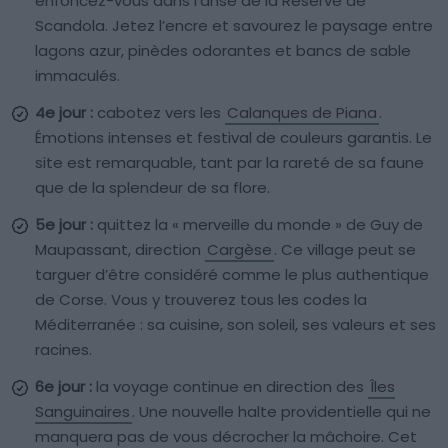
enfoncez-vous dans l’anse de la Réserve de
Scandola. Jetez l’encre et savourez le paysage entre
lagons azur, pinèdes odorantes et bancs de sable
immaculés.
4e jour :
cabotez vers les
Calanques de Piana
.
Émotions intenses et festival de couleurs garantis. Le
site est remarquable, tant par la rareté de sa faune
que de la splendeur de sa flore.
5e jour :
quittez la « merveille du monde » de Guy de
Maupassant, direction
Cargèse
. Ce village peut se
targuer d’être considéré comme le plus authentique
de Corse. Vous y trouverez tous les codes la
Méditerranée : sa cuisine, son soleil, ses valeurs et ses
racines.
6e jour :
la voyage continue en direction des
Îles
Sanguinaires
. Une nouvelle halte providentielle qui ne
manquera pas de vous décrocher la mâchoire. Cet