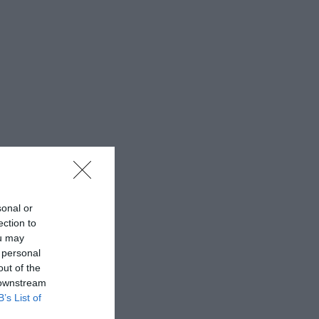
sonal or
ection to
ou may
 personal
out of the
 downstream
B’s List of