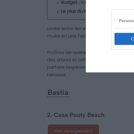
Budget
: €€€€
Le plus du logement
: son emplac
Persona
Lovée entre les villages de Pigna et de
muée en une fantastique villa pleine d
Profitez de quelques jours au calme au
des arbres et rafraîchissez-vous dans l
parfaire l’expérience, vous serez ravis d
terrasse.
Bastia
2. Casa Pouty Beach
Voir ce logement