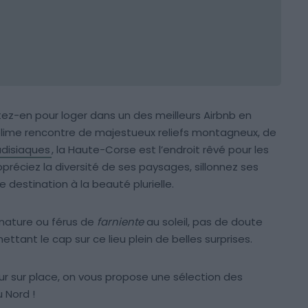
itez-en pour loger dans un des meilleurs Airbnb en
ublime rencontre de majestueux reliefs montagneux, de
adisiaques
, la Haute-Corse est l’endroit rêvé pour les
réciez la diversité de ses paysages, sillonnez ses
 destination à la beauté plurielle.
nature ou férus de
farniente
au soleil, pas de doute
tant le cap sur ce lieu plein de belles surprises.
our sur place, on vous propose une sélection des
 Nord !