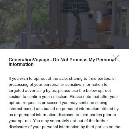
GenerationVoyage -
Do Not Process My Personal
Information
If you wish to opt-out of the sale, sharing to third parties, or
Crédit photo :
Airbnb
processing of your personal or sensitive information for
targeted advertising by us, please use the below opt-out
section to confirm your selection. Please note that after your
Budget :
€€
opt-out request is processed you may continue seeing
Les plus du logement :
à dix minutes à pied de la
interest-based ads based on personal information utilized by
sublime Palombaggia
us or personal information disclosed to third parties prior to
your opt-out. You may separately opt-out of the further
disclosure of your personal information by third parties on the