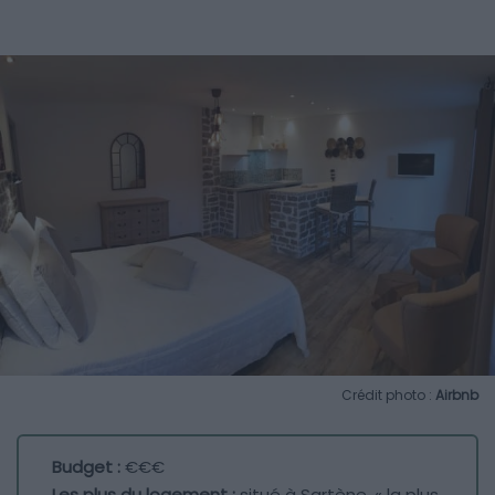
Crédit photo :
Airbnb
Budget :
€€€
Les plus du logement :
situé à Sartène, « la plus