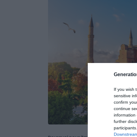
Generati
If you wish 
sensitive in
confirm you
continue se
information 
further disc
participants
Downstream 