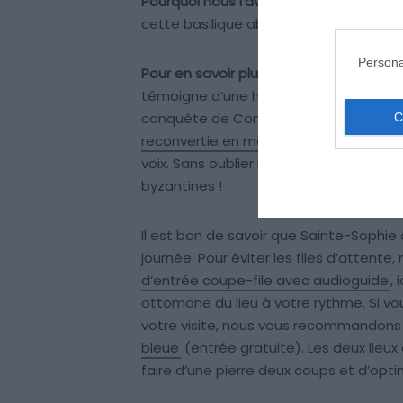
Pourquoi nous l’avons sélectionné :
Symb
cette basilique abrite des mosaïques
Persona
Pour en savoir plus :
La Basilique Sainte
témoigne d’une histoire mouvementée.
conquête de Constantinople. Transfo
reconvertie en mosquée en 2020</str
voix. Sans oublier les galeries supérie
byzantines !
Il est bon de savoir que Sainte-Sophie 
journée. Pour éviter les files d’attente
d’entrée coupe-file avec audioguide
,
ottomane du lieu à votre rythme. Si vou
votre visite, nous vous recommandon
bleue
(entrée gratuite). Les deux lieux 
faire d’une pierre deux coups et d’op