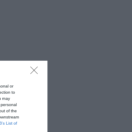
sonal or
ection to
ou may
 personal
out of the
 downstream
B’s List of