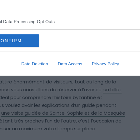
ole millénaire de l’histoire byzantine et ottomane,
 chrétiennes uniques au monde.
l Data Processing Opt Outs
-Sophie, construite en 537 sous l’empereur Justinien,
 Elle est devenue une mosquée en 1453 après la
rmée en musée en 1934,
<strong>elle a ensuite été
CONFIRM
ong>
. Son dôme et ses minarets vous laisseront sans
ures qui offrent une vue imprenable sur les mosaïques
Data Deletion
Data Access
Privacy Policy
attire énormément de visiteurs, tout au long de la
, nous vous conseillons de réserver à l’avance
un billet
 idéal pour comprendre l’histoire byzantine et
s voulez avoir les explications d’un guide pendant
s
une visite guidée de Sainte-Sophie et de la Mosquée
étant très proches l’un de l’autre, c’est l’occasion de
timiser au maximum votre temps sur place.