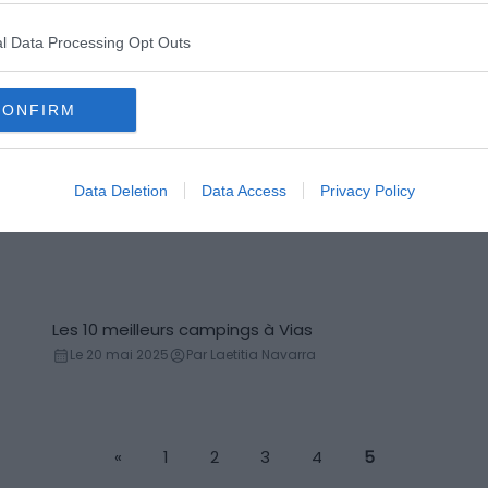
l Data Processing Opt Outs
Visiter les salines de Pedra Lume : billets, tarifs,
Salin
horaires
Le 5 mai 2025
Par Laetitia Navarra
CONFIRM
Les 11 plus beaux endroits à visiter au Brésil
Data Deletion
Data Access
Privacy Policy
Incontournables
Le 7 novembre 2025
Par Laetitia Navarra
Les 10 meilleurs campings à Vias
Campings
Le 20 mai 2025
Par Laetitia Navarra
«
1
2
3
4
5