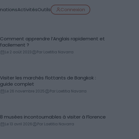
inations
Activités
Outils
Connexion
Comment apprendre l’Anglais rapidement et
Apprendre l'Anglais
facilement ?
Le 2 août 2023
Par Laetitia Navarra
Visiter les marchés flottants de Bangkok :
Marché local
guide complet
Le 26 novembre 2025
Par Laetitia Navarra
8 musées incontournables à visiter à Florence
Musées
Le 13 avril 2026
Par Laetitia Navarra