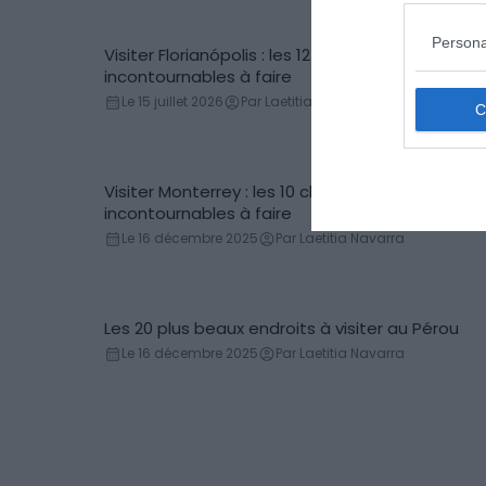
Persona
Visiter Florianópolis : les 12 choses
Incontournables
incontournables à faire
Le 15 juillet 2026
Par Laetitia Navarra
Visiter Monterrey : les 10 choses
Incontournables
incontournables à faire
Le 16 décembre 2025
Par Laetitia Navarra
Les 20 plus beaux endroits à visiter au Pérou
Incontournables
Le 16 décembre 2025
Par Laetitia Navarra