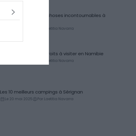
Visiter Rosario : les 9 choses incontournables à
Incontournables
faire
Le 26 avril 2025
Par Laetitia Navarra
Les 12 plus beaux endroits à visiter en Namibie
Incontournables
Le 26 avril 2025
Par Laetitia Navarra
Les 10 meilleurs campings à Sérignan
Campings
Le 20 mai 2025
Par Laetitia Navarra