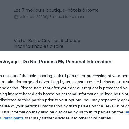
Les 7 meilleurs boutique-hôtels à Rome
Boutique hôtel
Le 9 mars 2026
Par Laetitia Navarra
Visiter Belize City : les 9 choses
Incontournables
incontournables à faire
Le 26 novembre 2025
Par Laetitia Navarra
onVoyage -
Do Not Process My Personal Information
to opt-out of the sale, sharing to third parties, or processing of your per
Où dormir près de la Grotte Chauvet ?
Conseils logement
formation for targeted advertising by us, please use the below opt-out s
Le 2 mai 2025
Par Laetitia Navarra
r selection. Please note that after your opt-out request is processed y
eing interest-based ads based on personal information utilized by us or
disclosed to third parties prior to your opt-out. You may separately opt-
losure of your personal information by third parties on the IAB’s list of
Les 10 choses incontournables à faire à
Incontournables
. This information may also be disclosed by us to third parties on the
IA
Arcachon
Participants
that may further disclose it to other third parties.
Le 15 juillet 2026
Par Laetitia Navarra