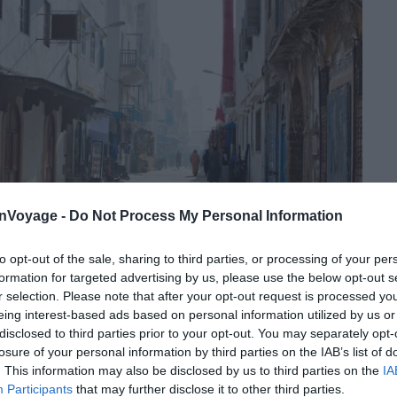
onVoyage -
Do Not Process My Personal Information
to opt-out of the sale, sharing to third parties, or processing of your per
formation for targeted advertising by us, please use the below opt-out s
Crédit photo : Shutterstock / Nella
r selection. Please note that after your opt-out request is processed y
eing interest-based ads based on personal information utilized by us or
égner de l’ambiance marocaine typique. Et quoi de
disclosed to third parties prior to your opt-out. You may separately opt-
tes de la Médina pour partir à la rencontre des
losure of your personal information by third parties on the IAB’s list of
 en petits restaurants, entre achats et dégustations
. This information may also be disclosed by us to third parties on the
IA
toutes sortes de souvenirs et cadeaux : épices, olives,
Participants
that may further disclose it to other third parties.