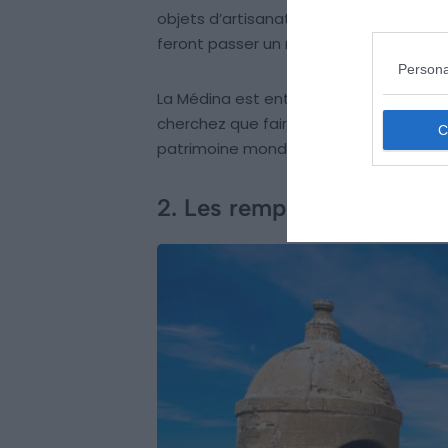
objets d’artisanat… Le charme du cent
feront passer un moment agréable.
Persona
La Médina est entourée par des fortifica
cherchez que faire à Essaouira, la Médi
patrimoine mondial de l’Unesco en 2001
2. Les remparts