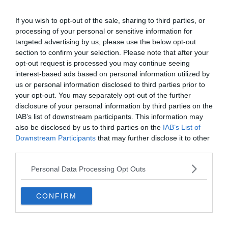
Crédit photo :
Booking
If you wish to opt-out of the sale, sharing to third parties, or
processing of your personal or sensitive information for
Atouts de l’hôtel :
la décoration unique de
targeted advertising by us, please use the below opt-out
chaque chambre, le bain à remous sur la
section to confirm your selection. Please note that after your
terrasse.
opt-out request is processed you may continue seeing
interest-based ads based on personal information utilized by
Adresse :
Calle Reinoso, 8 (esquina calle
us or personal information disclosed to third parties prior to
Jamerdana) 410004 Sevilla
your opt-out. You may separately opt-out of the further
Budget :
€€€
disclosure of your personal information by third parties on the
Prestation :
★★★
IAB’s list of downstream participants. This information may
also be disclosed by us to third parties on the
IAB’s List of
Downstream Participants
that may further disclose it to other
Besoin de calme, de confort tout en en prenant plein les
third parties.
yeux ? El Rey Moro est un boutique-hôtel à Séville qui ne
Personal Data Processing Opt Outs
vous laissera pas indifférent. Vous vous sentirez privilégié
en vous installant dans ce magnifique bâtiment palatial
CONFIRM
du XVIe siècle, situé
en plein quartier de Santa Cruz.
Les chambres sont réparties autour de la cour centrale