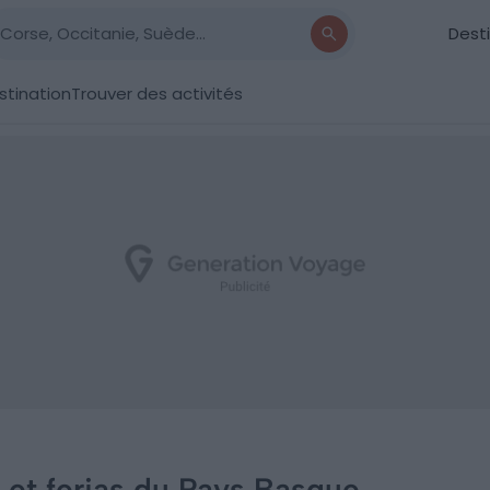
Dest
stination
Trouver des activités
s et ferias du Pays Basque