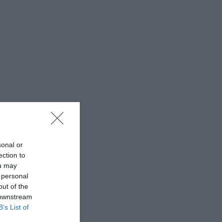
sonal or
ection to
ou may
 personal
out of the
 downstream
B’s List of