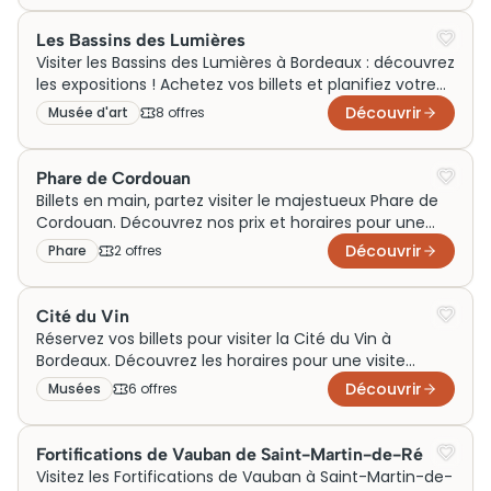
Les Bassins des Lumières
Visiter les Bassins des Lumières à Bordeaux : découvrez
les expositions ! Achetez vos billets et planifiez votre
visite selon les horaires et tarifs disponibles.
Découvrir
Musée d'art
8
offre
s
Phare de Cordouan
Billets en main, partez visiter le majestueux Phare de
Cordouan. Découvrez nos prix et horaires pour une
visite inoubliable. Ne manquez pas cette aventure!
Découvrir
Phare
2
offre
s
Cité du Vin
Réservez vos billets pour visiter la Cité du Vin à
Bordeaux. Découvrez les horaires pour une visite
inoubliable!
Découvrir
Musées
6
offre
s
Fortifications de Vauban de Saint-Martin-de-Ré
Visitez les Fortifications de Vauban à Saint-Martin-de-