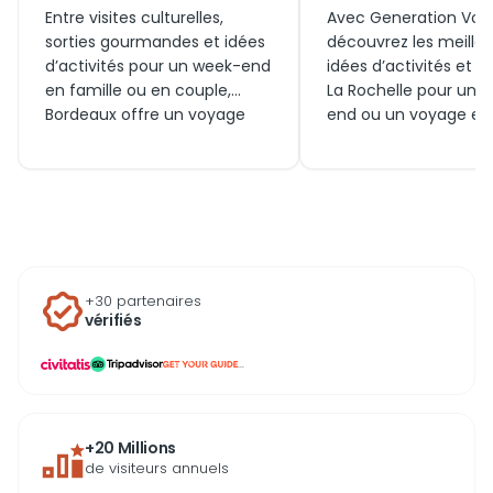
Entre visites culturelles,
Avec Generation Voy
sorties gourmandes et idées
découvrez les meille
d’activités pour un week-end
idées d’activités et so
en famille ou en couple,
La Rochelle pour un 
Bordeaux offre un voyage
end ou un voyage en 
riche en découvertes.
ou en couple. Entre vi
Generation Voyage vous
incontournables, bille
guide vers les meilleures
coupe‑file et expérie
expériences à vivre
autour du Vieux-Port,
aujourd’hui, des billets
quoi faire aujourd’hui
incontournables aux lieux à
explorez l’essentiel d
explorer autour de la ville
destination phare de
+30 partenaires
pour profiter pleinement de
Nouvelle-Aquitaine.
vérifiés
votre séjour.
...
+20 Millions
de visiteurs annuels