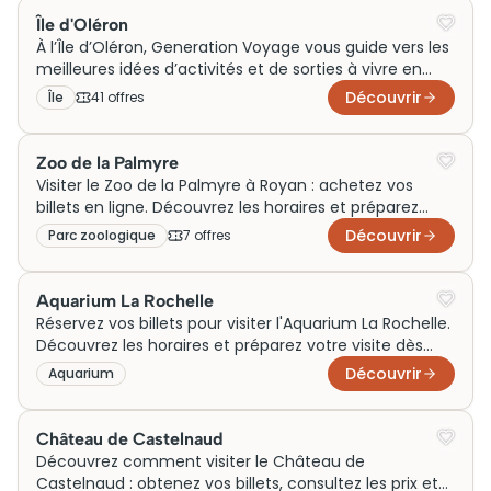
villages rétais, chaque moment devient une
Île d'Oléron
parenthèse iodée à savourer pleinement.
À l’Île d’Oléron, Generation Voyage vous guide vers les
meilleures idées d’activités et de sorties à vivre en
famille, en couple ou lors d’un week-end iodé. Entre
Découvrir
Île
41
offre
s
plages sauvages, villages lumineux et visites
incontournables autour de l’île, trouvez l’inspiration
pour un voyage riche en découvertes et en émotions.
Zoo de la Palmyre
Visiter le Zoo de la Palmyre à Royan : achetez vos
billets en ligne. Découvrez les horaires et préparez
votre visite exceptionnelle dès maintenant !
Découvrir
Parc zoologique
7
offre
s
Aquarium La Rochelle
Réservez vos billets pour visiter l'Aquarium La Rochelle.
Découvrez les horaires et préparez votre visite dès
maintenant pour une expérience inoubliable!
Découvrir
Aquarium
Château de Castelnaud
Découvrez comment visiter le Château de
Castelnaud : obtenez vos billets, consultez les prix et