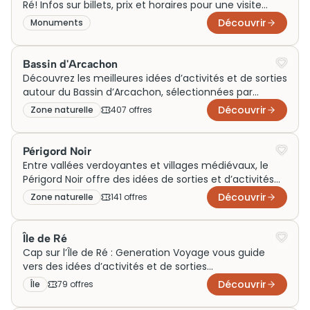
Ré! Infos sur billets, prix et horaires pour une visite
inoubliable à l'Île-de-Ré.
Découvrir
Monuments
Bassin d'Arcachon
Découvrez les meilleures idées d’activités et de sorties
autour du Bassin d’Arcachon, sélectionnées par
Generation Voyage pour enrichir votre séjour. En
Découvrir
Zone naturelle
407
offre
s
famille, en couple ou le temps d’un week-end,
profitez d’un voyage ponctué de visites
incontournables et d’expériences uniques dans l’un
Périgord Noir
des plus beaux sites naturels de France.
Entre vallées verdoyantes et villages médiévaux, le
Périgord Noir offre des idées de sorties et d’activités
pour un week‑end en famille ou un voyage en couple.
Découvrir
Zone naturelle
141
offre
s
Generation Voyage y dévoile les meilleures visites et
expériences à vivre autour de Sarlat et des sites
emblématiques pour profiter pleinement de cette
Île de Ré
destination unique.
Cap sur l’Île de Ré : Generation Voyage vous guide
vers des idées d’activités et de sorties
incontournables pour un week-end ou un voyage
Découvrir
Île
79
offre
s
réussi. Que ce soit en famille ou en couple, entre
visites authentiques et expériences autour des