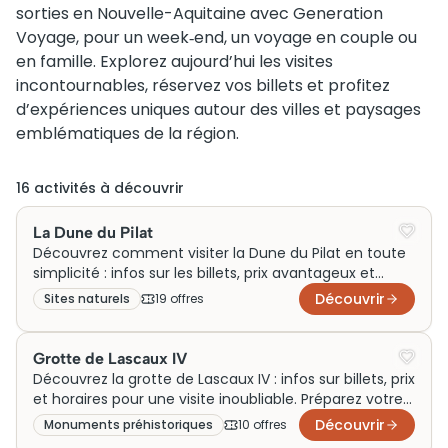
sorties en Nouvelle-Aquitaine avec Generation
Voyage, pour un week‑end, un voyage en couple ou
en famille. Explorez aujourd’hui les visites
incontournables, réservez vos billets et profitez
d’expériences uniques autour des villes et paysages
emblématiques de la région.
16
activité
s
à découvrir
La Dune du Pilat
Découvrez comment visiter la Dune du Pilat en toute
simplicité : infos sur les billets, prix avantageux et
horaires pour une visite inoubliable.
Découvrir
Sites naturels
19
offre
s
Grotte de Lascaux IV
Découvrez la grotte de Lascaux IV : infos sur billets, prix
et horaires pour une visite inoubliable. Préparez votre
visite dès maintenant !
Découvrir
Monuments préhistoriques
10
offre
s