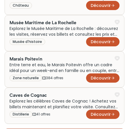
planifiez votre visite selon les horaires disponibles.
Découvrir
Château
Musée Maritime de La Rochelle
Explorez le Musée Maritime de La Rochelle : découvrez
les visites, réservez vos billets et consultez les prix et
horaires dès maintenant !
Découvrir
Musée d'histoire
Marais Poitevin
Entre terre et eau, le Marais Poitevin offre un cadre
idéal pour un week-end en famille ou en couple, entre
visites insolites, sorties nature et idées d’activités
Découvrir
Zone naturelle
384
offre
s
autour de ses villages et canaux. Generation Voyage y
sélectionne les expériences incontournables pour
enrichir votre voyage et révéler les charmes uniques
Caves de Cognac
de la « Venise Verte ».
Explorez les célèbres Caves de Cognac ! Achetez vos
billets maintenant et planifiez votre visite. Consultez
tarifs et horaires ici. Ne manquez pas cette
Découvrir
Distillerie
41
offre
s
expérience unique !