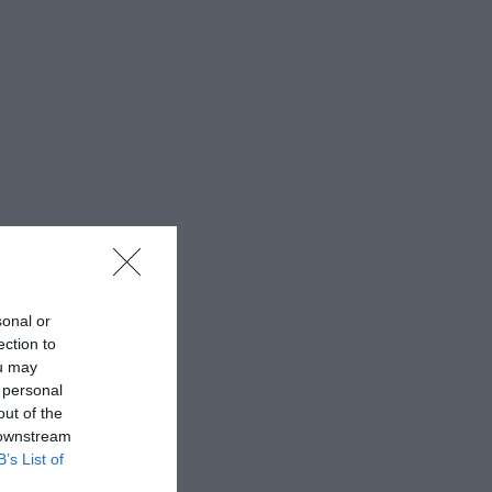
sonal or
ection to
ou may
 personal
out of the
 downstream
B’s List of