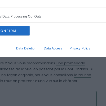
et fort de 16 arches, le pont Charles (« Karlův most »)
re gothique, réservé aux piétons, est bordé de 30
l Data Processing Opt Outs
XVIIe et XVIIIe siècles.
CONFIRM
château de Prague. Passage obligé pour visiter la
 de la Vieille Ville, avec sa place animée et l’horloge
 romantique réputé pour ses rues pavées, ses
Data Deletion
Data Access
Privacy Policy
toire ? Nous vous recommandons
une promenade
ichesse de la ville, en passant par le Pont Charles. Si
’une façon originale, nous vous conseillons
le tour en
tout en profitant d’une vue sur le château.