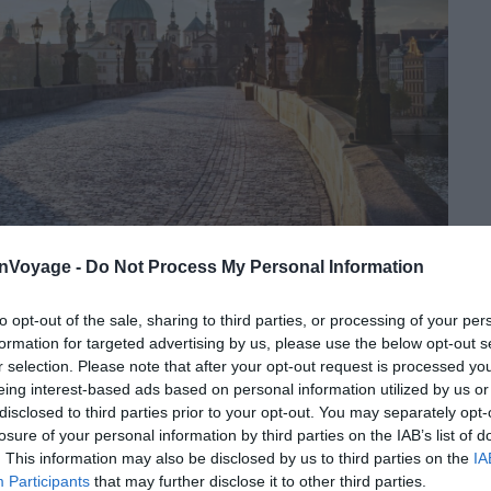
onVoyage -
Do Not Process My Personal Information
Shutterstock – PHOTOCREO Michal Bednarek
to opt-out of the sale, sharing to third parties, or processing of your per
formation for targeted advertising by us, please use the below opt-out s
ue pont gothique de la capitale, le pont Charles offre
r selection. Please note that after your opt-out request is processed y
 relie harmonieusement la Vieille Ville au quartier de
eing interest-based ads based on personal information utilized by us or
our comme de nuit, en plein été comme à Noël, laissez-
disclosed to third parties prior to your opt-out. You may separately opt-
pont et ses nombreuses statues qui semblent
losure of your personal information by third parties on the IAB’s list of
. This information may also be disclosed by us to third parties on the
IA
qui le traversent !
Participants
that may further disclose it to other third parties.