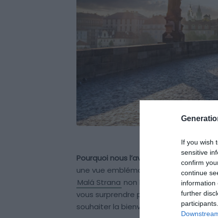
Generati
If you wish 
sensitive in
Pourquoi nous l’avons sélectionné :
Uniq
confirm you
une vue emblématique sur le château et
continue se
Malá Strana
non loin du château. De j
information 
vous surprendre par le charme de ce 
further disc
participants
souhaiter la bienvenue à celles et ceux 
Downstream 