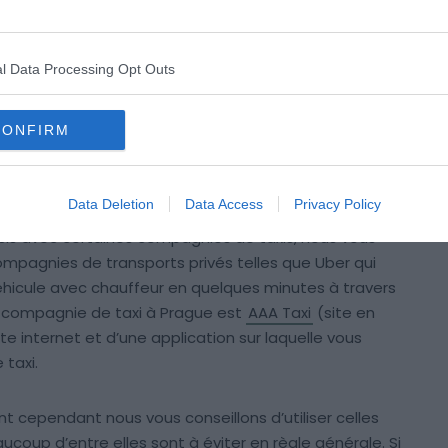
 faut respecter quatre règles :
l Data Processing Opt Outs
 pleine rue, proche de la gare par exemple
 comme tarif « max.99 »
CONFIRM
 de la compagnie
n dehors de la voiture
Data Deletion
Data Access
Privacy Policy
ucis avec certaines compagnies de taxis, nous vous
ompagnies de transports privés telles que Uber qui
cule avec chauffeur en quelques minutes à travers
te compagnie de taxi à Prague est
AAA Taxi
(site en
te internet et d’une application sur laquelle vous
taxi.
 cependant nous vous conseillons d’utiliser celles
coup d’entre elles sont à éviter en règle générale. Si