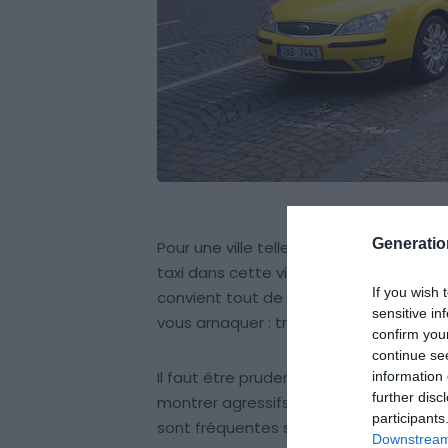
Generati
Pour une ville telle que Prague où il e
taxi dans cette ville peut s’avérer très p
If you wish 
convient tout de même d’être vigilant
sensitive in
vous arnaquer : trajets plus longs, co
confirm you
continue se
Il faut être prudent lorsqu’on prend u
information 
further disc
montrer agressifs au moment du paieme
participants
sont fréquentes sur les forums, surtou
Downstream 