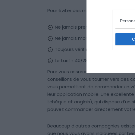
Pour éviter ces mauvaises situations, il
Persona
Ne jamais prendre un taxi trouvé en
Ne jamais monter dans un taxi avec
Toujours vérifier le nom du taxi et
Le tarif « 40/28/6 » doit être écrit e
Pour vous assurer de n’avoir aucun so
conseillons de vous tourner vers des c
vous permettent de commander un véhi
leur application mobile. Une excellen
tchèque et anglais), qui dispose d’un si
pouvez commander directement votre 
Beaucoup d’autres compagnies existent
que nous vous avons indiquées car beau