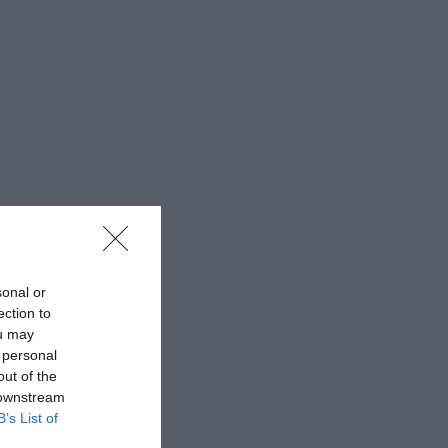
sonal or
ection to
ou may
 personal
out of the
 downstream
B’s List of