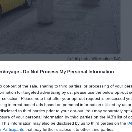
Crédit photo:
WikiMedia – ŠJů
onVoyage -
Do Not Process My Personal Information
st pratique de se déplacer en métro ou tram, prendre le
ratique. Si vous souhaitez utiliser le taxi à Prague, il
to opt-out of the sale, sharing to third parties, or processing of your per
. Beaucoup de taxis utilisent de nombreux moyens pour
formation for targeted advertising by us, please use the below opt-out s
mpteurs en mode turbo, compteur éteint, etc.
r selection. Please note that after your opt-out request is processed y
eing interest-based ads based on personal information utilized by us or
n taxi à Prague puisque certains chauffeurs peuvent se
disclosed to third parties prior to your opt-out. You may separately opt-
losure of your personal information by third parties on the IAB’s list of
nt. Les mauvaises histoires sur les taxis à Prague
. This information may also be disclosed by us to third parties on the
IA
t celles qui mentionnent des courses de nuit.
Participants
that may further disclose it to other third parties.