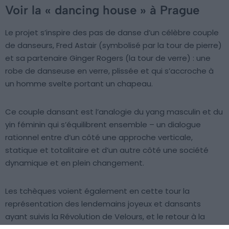
Voir la « dancing house » à Prague
Le projet s’inspire des pas de danse d’un célèbre couple
de danseurs, Fred Astair (symbolisé par la tour de pierre)
et sa partenaire Ginger Rogers (la tour de verre) : une
robe de danseuse en verre, plissée et qui s’accroche à
un homme svelte portant un chapeau.
Ce couple dansant est l’analogie du yang masculin et du
yin féminin qui s’équilibrent ensemble – un dialogue
rationnel entre d’un côté une approche verticale,
statique et totalitaire et d’un autre côté une société
dynamique et en plein changement.
Les tchèques voient également en cette tour la
représentation des lendemains joyeux et dansants
ayant suivis la Révolution de Velours, et le retour à la