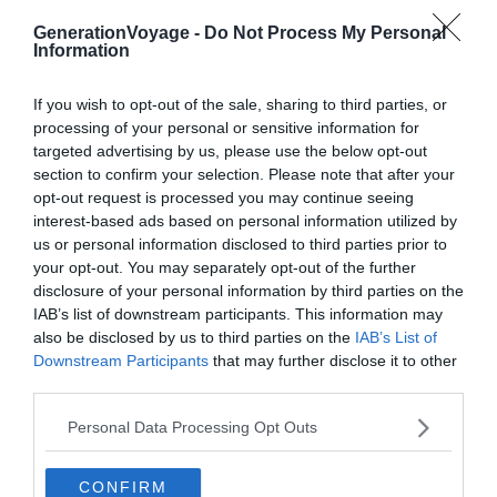
démocratie.
GenerationVoyage -
Do Not Process My Personal
Information
If you wish to opt-out of the sale, sharing to third parties, or
processing of your personal or sensitive information for
targeted advertising by us, please use the below opt-out
section to confirm your selection. Please note that after your
opt-out request is processed you may continue seeing
interest-based ads based on personal information utilized by
us or personal information disclosed to third parties prior to
your opt-out. You may separately opt-out of the further
disclosure of your personal information by third parties on the
IAB’s list of downstream participants. This information may
also be disclosed by us to third parties on the
IAB’s List of
Downstream Participants
that may further disclose it to other
third parties.
Crédit photo:
Wikimedia – Pedro Szekely
Personal Data Processing Opt Outs
Où se trouve la maison dansante à
CONFIRM
Prague ? Comment la trouver ?