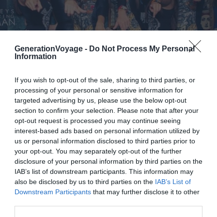
GenerationVoyage -
Do Not Process My Personal
Information
If you wish to opt-out of the sale, sharing to third parties, or
Les pays de l’Europe de l’Est sont réputés pour être des
processing of your personal or sensitive information for
plaques tournantes de la vie nocturne, et
Zagreb
ne
targeted advertising by us, please use the below opt-out
déroge pas à cette règle. Disposant d’une kyrielle de
section to confirm your selection. Please note that after your
clubs proposant une myriade d’artistes aussi bien locaux
opt-out request is processed you may continue seeing
qu’étrangers (Sirup, Split,
Hvar
…), la capitale croate est
interest-based ads based on personal information utilized by
tout simplement l’un des meilleurs coins où faire la fête
us or personal information disclosed to third parties prior to
your opt-out. You may separately opt-out of the further
à n’en plus finir pour pas cher.
disclosure of your personal information by third parties on the
IAB’s list of downstream participants. This information may
#4. Berlin, en Allemagne
also be disclosed by us to third parties on the
IAB’s List of
Downstream Participants
that may further disclose it to other
third parties.