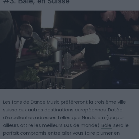
#3. Bâle, en Suisse
Les fans de Dance Music préféreront la troisième ville
suisse aux autres destinations européennes. Dotée
d’excellentes adresses telles que Nordstern (qui par
ailleurs attire les meilleurs DJs de monde)
Bâle
sera le
parfait compromis entre aller vous faire plumer en