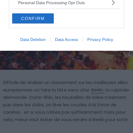
Personal Data Processing Opt Outs
CONFIRM
Data Deletion
Data Access
Privacy Policy
Difficile de réaliser un classement sur les meilleures villes
européennes où faire la fête sans citer
Berlin
, la capitale
allemande. Outre-Rhin, les bouteilles de bière n’existent
pas dans les clubs, on lève les coudes à la force de
carafes… et si vous n’êtes pas suffisamment mûrs pour
cela, mieux vaut éviter de vous rendre à Berlin pour sortir.