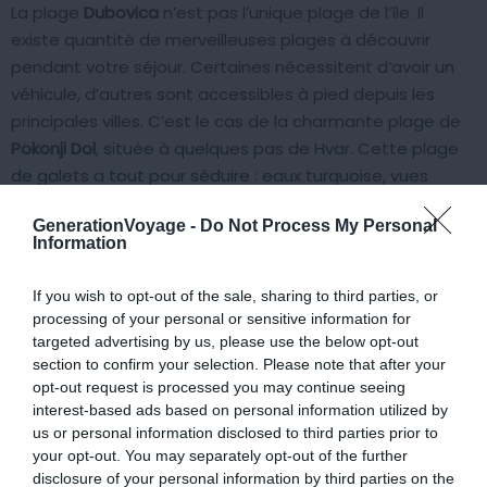
La plage
Dubovica
n’est pas l’unique plage de l’île. Il
existe quantité de merveilleuses plages à découvrir
pendant votre séjour. Certaines nécessitent d’avoir un
véhicule, d’autres sont accessibles à pied depuis les
principales villes. C’est le cas de la charmante plage de
Pokonji Dol
, située à quelques pas de Hvar. Cette plage
de galets a tout pour séduire : eaux turquoise, vues
enchanteresses et cadre typiquement méditerranéen.
GenerationVoyage -
Do Not Process My Personal
Plus au sud, vous pourrez aussi découvrir et profiter de la
Information
plage de
Malo Zarace
, un spot très photogénique.
If you wish to opt-out of the sale, sharing to third parties, or
Au nord-ouest de Stari Grad, les plages de
Žukova
ou de
processing of your personal or sensitive information for
Brizenica
valent également le détour. Vous vous
targeted advertising by us, please use the below opt-out
section to confirm your selection. Please note that after your
baignerez ici au milieu des rochers. De l’autre côté, à
opt-out request is processed you may continue seeing
l’est, la plage de
Maslinica
est également un magnifique
interest-based ads based on personal information utilized by
spot pour profiter de la mer et se détendre dans un joli
us or personal information disclosed to third parties prior to
cadre.
your opt-out. You may separately opt-out of the further
disclosure of your personal information by third parties on the