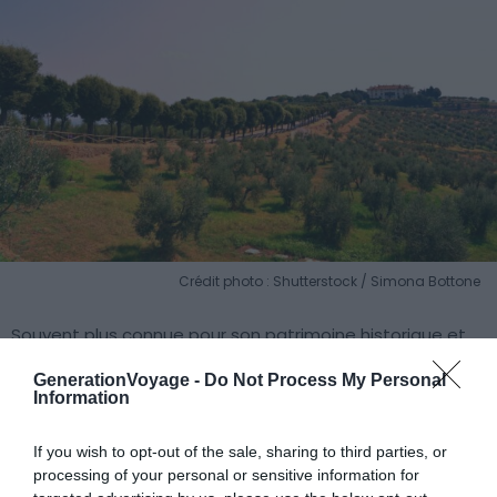
Crédit photo : Shutterstock / Simona Bottone
Souvent plus connue pour son patrimoine historique et
artistique, la Toscane est pourtant l’une des meilleures
GenerationVoyage -
Do Not Process My Personal
destinations pour les amateurs de vins ! Vous trouverez
Information
en ce lieu des vignobles cachés au fin fond de la
campagne toscane, à l’abri des regards. La région
If you wish to opt-out of the sale, sharing to third parties, or
dispose de plusieurs appellations d’origine contrôlée,
processing of your personal or sensitive information for