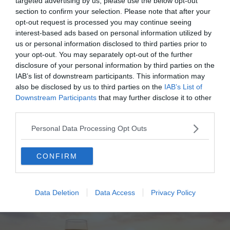
targeted advertising by us, please use the below opt-out
telles que le Chianti ou le Carmignano. Vous pourrez
section to confirm your selection. Please note that after your
déguster les vins au cours des différents tours organisés
opt-out request is processed you may continue seeing
dans la région de Toscane !
interest-based ads based on personal information utilized by
us or personal information disclosed to third parties prior to
your opt-out. You may separately opt-out of the further
Vous pourrez aussi visiter certains des plus beaux
disclosure of your personal information by third parties on the
monuments antiques de l’Italie pendant votre séjour.
IAB’s list of downstream participants. This information may
Visitez la cathédrale de Florence et la
tour de Pise
ou
also be disclosed by us to third parties on the
IAB’s List of
promenez-vous dans les rues pavées des plus belles
Downstream Participants
that may further disclose it to other
villes. Vous aurez également l’occasion de voir une faune
third parties.
et une flore unique, introuvable dans d’autres pays
Personal Data Processing Opt Outs
d’Europe !
CONFIRM
7.
Santorin
, Grèce
Data Deletion
Data Access
Privacy Policy