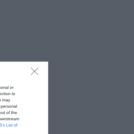
sonal or
ection to
ou may
 personal
out of the
 downstream
B’s List of