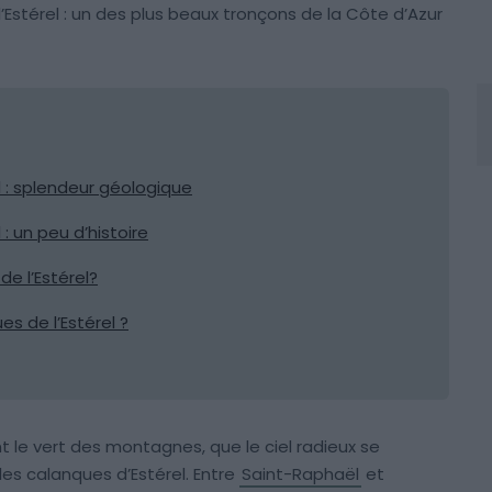
l’Estérel : un des plus beaux tronçons de la Côte d’Azur
el : splendeur géologique
 : un peu d’histoire
e l’Estérel?
 de l’Estérel ?
t le vert des montagnes, que le ciel radieux se
les calanques d’Estérel. Entre
Saint-Raphaël
et