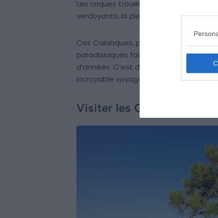
Les criques trouent les falaises flambo
verdoyants, la pierre calcaire luit au solei
Persona
Ces Calanques, parmi les plus connues
paradisiaques façonnées par le labeur 
d’années. C’est donc à la force et à l
incroyable voyage sur la Corniche d’Or.
Visiter les Calanques de l’