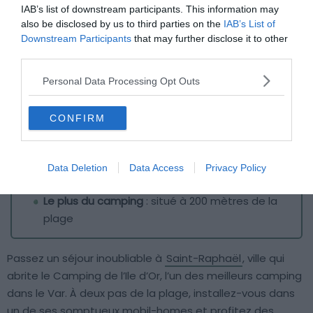
IAB’s list of downstream participants. This information may
also be disclosed by us to third parties on the
IAB’s List of
Downstream Participants
that may further disclose it to other
third parties.
Personal Data Processing Opt Outs
Crédit photo :
Campings.com
CONFIRM
Destination
: Saint-Raphaël
Budget
: €€€€
Data Deletion
Data Access
Privacy Policy
Étoiles
: ★★
Le plus du camping
: situé à 200 mètres de la
plage
Passez un séjour inoubliable à
Saint-Raphaël
, ville qui
abrite le Camping de l’Ile d’Or, l’un des meilleurs camping
dans le Var. À deux pas de la plage, installez-vous dans
un de ses somptueux mobil-homes et profitez des