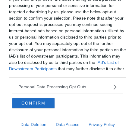
processing of your personal or sensitive information for
targeted advertising by us, please use the below opt-out
section to confirm your selection. Please note that after your
opt-out request is processed you may continue seeing
À lire aussi sur le guide Occitanie :
interest-based ads based on personal information utilized by
us or personal information disclosed to third parties prior to
Airbnb Gavarnie : les meilleures locations Airbnb près
your opt-out. You may separately opt-out of the further
disclosure of your personal information by third parties on the
du Cirque de Gavarnie
IAB’s list of downstream participants. This information may
11 randonnées en raquettes à faire dans les Pyrénées
also be disclosed by us to third parties on the
IAB’s List of
Visiter l'Occitanie : 10 incontournables à faire et voir
Downstream Participants
that may further disclose it to other
third parties.
Les 10 plus belles randonnées à faire dans le Parc
national des Pyrénées
Personal Data Processing Opt Outs
CONFIRM
4. Gavarnie et le Mont Perdu en
passant par la brèche de Roland
Data Deletion
Data Access
Privacy Policy