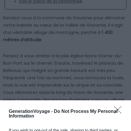
Voir le tracé de la randonnée
Rendez-vous à la commune de Gavarnie pour démarrer
cette balade au cœur de la Vallée de Gavarnie. Il s’agit
d’un véritable village de montagne, perché à
1 400
mètres d’altitude
.
Pensez à vous arrêter à la jolie église Notre-Dame-du-
Bon-Port sur le chemin. Ensuite, traversez le plateau de
Bellevue, qui malgré sa grande beauté est très peu
fréquenté. Une fois au sommet, vous retrouvez la foule,
mais la vue est imprenable sur le cirque et sa cascade.
Vous sillonnerez aussi le long du Gave de Gavarnie, une
rivière torrentielle des Hautes-Pyrénées, jusqu’au village.
GenerationVoyage -
Do Not Process My Personal
Ce sentier reste une très belle alternative pour les
Information
marcheurs solitaires à la recherche d’un itinéraire de
randonnée à Gavarnie.
If you wish to opt-out of the sale, sharing to third parties, or