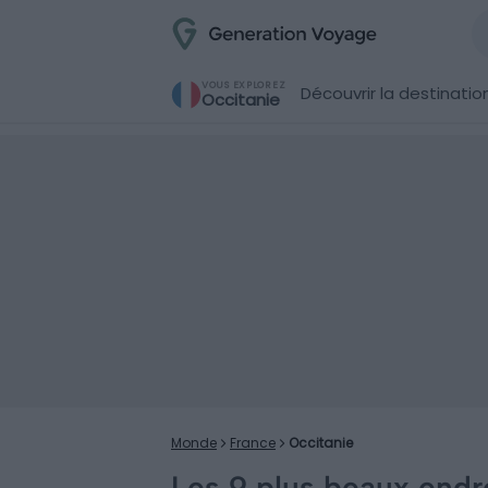
VOUS EXPLOREZ
Découvrir la destinatio
Occitanie
Monde
France
Occitanie
Les 9 plus beaux endro