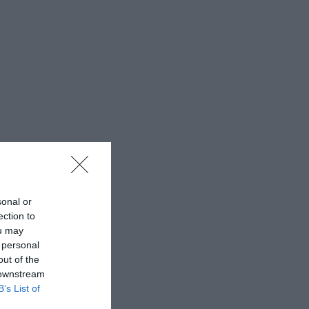
sonal or
ection to
ou may
 personal
out of the
 downstream
B’s List of