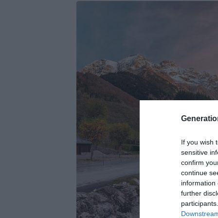
Generati
If you wish 
sensitive in
confirm you
continue se
information 
further disc
participants
Downstream 