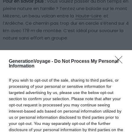
Pour en savoir plus :
Vous voulez passer du bon temps en
pleine nature en famille ? Tentez une balade sur le mont
Mézenc, un beau volcan entre la
Haute-Loire
et
l’Ardèche. Ce chemin pas trop dur en cercle s’étend sur 4
km avec 178 m de montée. C’est idéal pour savourer la
nature sans effort en groupe.
Le sentier est bien indiqué et commence près du village
des Estables en Haute-Loire, avec un parking près de la
GenerationVoyage -
Do Not Process My Personal
Information
route. La balade dure environ 1h20, donc même les
enfants peuvent la faire. En haut du mont Mézenc,
If you wish to opt-out of the sale, sharing to third parties, or
découvrez deux repères avec des vues incroyables pour
processing of your personal or sensitive information for
apprendre à vous repérer et
admirer les Monts du
targeted advertising by us, please use the below opt-out
Vivarais
.
section to confirm your selection. Please note that after your
opt-out request is processed you may continue seeing
interest-based ads based on personal information utilized by
us or personal information disclosed to third parties prior to
Voir le tracé
your opt-out. You may separately opt-out of the further
disclosure of your personal information by third parties on the