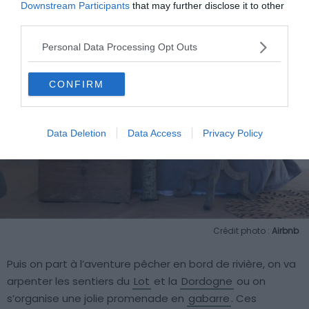
Downstream Participants
that may further disclose it to other
third parties.
Personal Data Processing Opt Outs
CONFIRM
Data Deletion
Data Access
Privacy Policy
Crédit photo :
Airbnb
Puis on part à l’aventure pêcher en bord de rivière, on va
arpenter les sentiers du
Lot
et la
Dordogne
ou on
s’organise une jolie promenade en
gabarre
. Ces