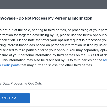
onVoyage -
Do Not Process My Personal Information
to opt-out of the sale, sharing to third parties, or processing of your per
formation for targeted advertising by us, please use the below opt-out s
r selection. Please note that after your opt-out request is processed y
eing interest-based ads based on personal information utilized by us or
disclosed to third parties prior to your opt-out. You may separately opt-
losure of your personal information by third parties on the IAB’s list of
. This information may also be disclosed by us to third parties on the
IA
nimaux iconiques, à découvrir tout au long de votre parco
Participants
that may further disclose it to other third parties.
r au
Visiter le Zoo de Beauval : billets, tarifs,
horaires
l Data Processing Opt Outs
Le 11 décembre 2025
Par Samuel Métairie
CONFIRM