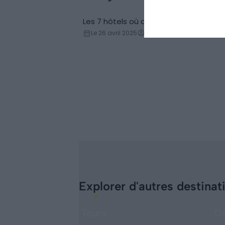
Les 7 hôtels où dormir au Zoo de Bea
Hôtels
Le 26 avril 2025
Par Camille Rosa
Explorer d'autres destinat
Tours
Or