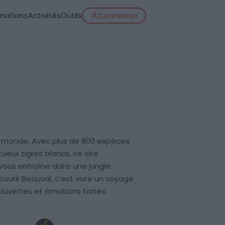
inations
Activités
Outils
Connexion
du monde. Avec plus de 800 espèces
eux tigres blancs, ce site
vous entraîne dans une jungle
courir Beauval, c’est vivre un voyage
couvertes et émotions fortes.