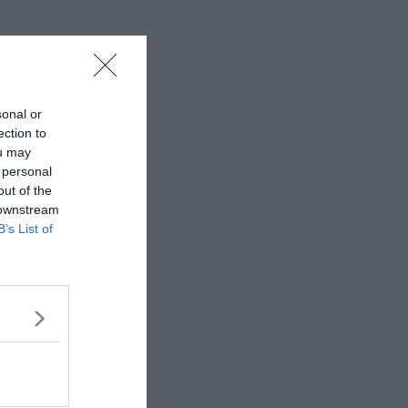
sonal or
ection to
ou may
 personal
out of the
 downstream
B’s List of
urs.