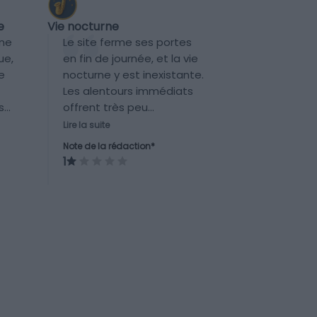
Vie nocturne
e
Le site ferme ses portes
une
en fin de journée, et la vie
ue,
nocturne y est inexistante.
e
Les alentours immédiats
offrent très peu
s
d’animations en soirée.
 de
Lire la suite
Note de la rédaction*
de
1