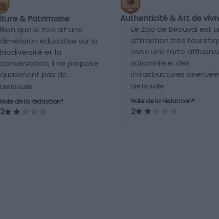
Authenticité & Art de vivr
lture & Patrimoine
Le Zoo de Beauval est 
Bien que le zoo ait une
attraction très touristiq
dimension éducative sur la
avec une forte affluenc
biodiversité et la
saisonnière, des
conservation, il ne propose
infrastructures orientée
quasiment pas de
vers les visiteurs et peu
patrimoine historique ni de
Lire la suite
Lire la suite
lien direct avec la vie
musées. Son contenu
Note de la rédaction*
Note de la rédaction*
locale ou les traditions 
culturel est limité à la
2
2
la région.
faune et l’engagement
environnemental.