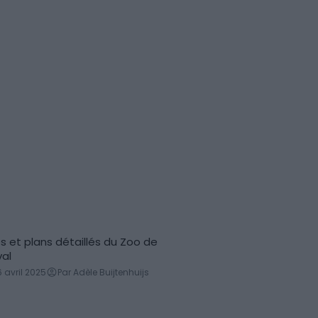
s et plans détaillés du Zoo de
tes & plans
al
6 avril 2025
Par Adèle Buijtenhuijs