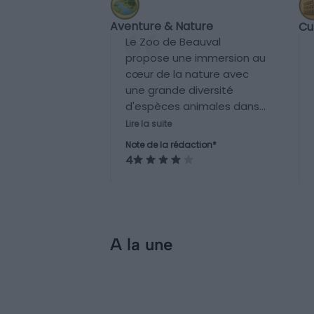
Aventure & Nature
Cu
Le Zoo de Beauval
propose une immersion au
cœur de la nature avec
une grande diversité
d'espèces animales dans
des enclos spacieux et
Lire la suite
thématiques. Il offre des
Note de la rédaction*
balades dans des
4
environnements variés
(serres tropicales, zones
aquatiques, etc.), mais
reste un lieu organisé et
clos, sans véritables
A la une
activités sportives ou
Incontournables
aventures outdoor.
Les 13 choses
incontournables à