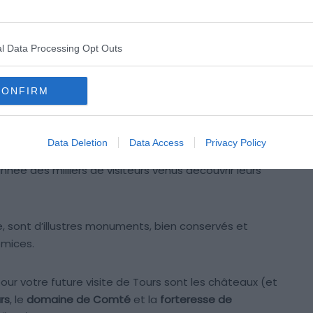
l Data Processing Opt Outs
CONFIRM
Crédit photo : Shutterstock – Richard Semik
Data Deletion
Data Access
Privacy Policy
re. Et qui dit Loire dit châteaux de la Loire. Ces
ée des milliers de visiteurs venus découvrir leurs
e, sont d’illustres monuments, bien conservés et
émices.
our votre future visite de Tours sont les châteaux (et
rs
, le
domaine de Comté
et la
forteresse de