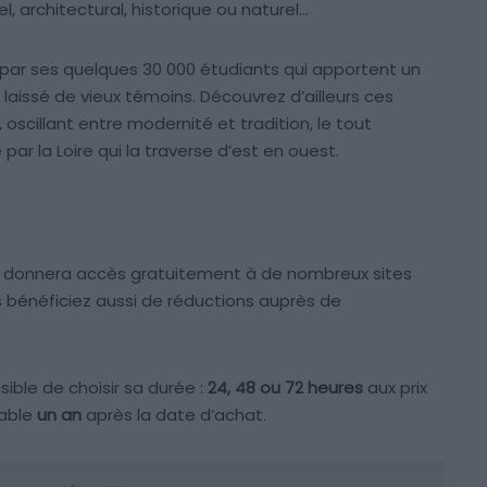
l, architectural, historique ou naturel…
 par ses quelques 30 000 étudiants qui apportent un
e a laissé de vieux témoins. Découvrez d’ailleurs ces
 oscillant entre modernité et tradition, le tout
ar la Loire qui la traverse d’est en ouest.
ous donnera accès gratuitement à de nombreux sites
ous bénéficiez aussi de réductions auprès de
ssible de choisir sa durée :
24, 48 ou 72 heures
aux prix
alable
un an
après la date d’achat.