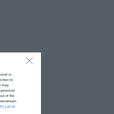
sonal or
ection to
ou may
 personal
out of the
 downstream
B’s List of