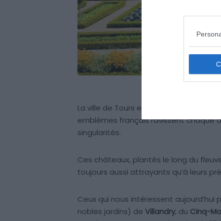
Persona
La ville de Tours est traversée par la Loi
emblèmes français ravissent chaque ann
singularités.
Ces châteaux, plantés le long du fleuv
toujours aussi attrayants qu’à leurs pr
Ceux qui nous intéressent aujourd’hui p
nobles jardins) de
Villandry
, du
Cinq-Ma