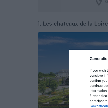
1. Les châteaux de la Loire
Generati
If you wish 
sensitive in
confirm you
continue se
information 
further disc
participants
Downstream 