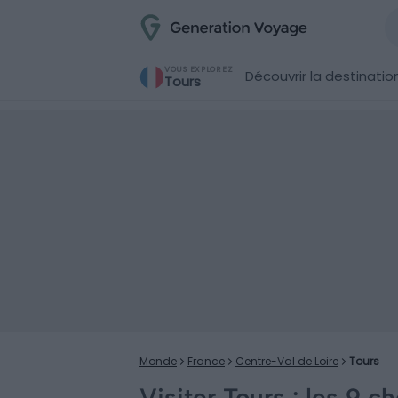
VOUS EXPLOREZ
Découvrir la destinatio
Tours
Monde
France
Centre-Val de Loire
Tours
Visiter Tours : les 9 c