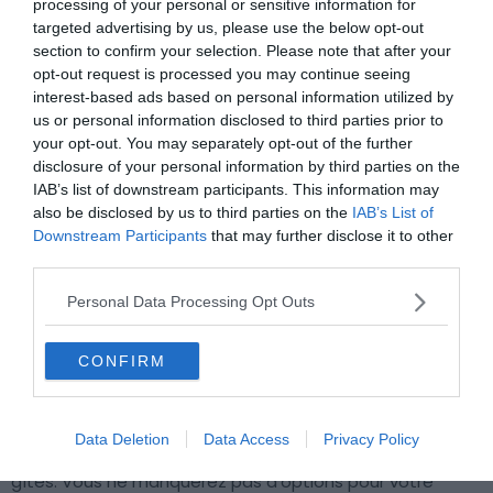
processing of your personal or sensitive information for
targeted advertising by us, please use the below opt-out
section to confirm your selection. Please note that after your
opt-out request is processed you may continue seeing
interest-based ads based on personal information utilized by
us or personal information disclosed to third parties prior to
your opt-out. You may separately opt-out of the further
disclosure of your personal information by third parties on the
IAB’s list of downstream participants. This information may
also be disclosed by us to third parties on the
IAB’s List of
Downstream Participants
that may further disclose it to other
third parties.
Personal Data Processing Opt Outs
A l’Est de l’Alaska, ce
Parc National
est un paradis naturel
où se trouve quantités de glaciers, lacs, montagnes et
CONFIRM
cascades ! C’est également un espace sauvage riche
en espèces animales. Il est possible de se loger en
Alaska autour de ce Parc national et même dedans ! A
Data Deletion
Data Access
Privacy Policy
McCarthy
se trouve de nombreux hôtels, auberges et
gîtes. Vous ne manquerez pas d’options pour votre