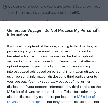
Lit dans une cabine extérieure pour 3 (soit femmes
soit hommes) avec salle de bain :
159€.
Lit dans une cabine intérieure pour 2 (soit femmes
soit hommes) avec salle de bain :
161€.
GenerationVoyage -
Do Not Process My Personal
Information
Cabine extérieure pour 2 :
378€.
Voiture :
il faudra ajouter en moyenne 35€ au tarif de
If you wish to opt-out of the sale, sharing to third parties, or
base indiqué.
processing of your personal or sensitive information for
targeted advertising by us, please use the below opt-out
section to confirm your selection. Please note that after your
Ventouri Ferries
opt-out request is processed you may continue seeing
interest-based ads based on personal information utilized by
Tarif de base :
80€ (l’emplacement sur le pont est
us or personal information disclosed to third parties prior to
inclus dans le prix).
your opt-out. You may separately opt-out of the further
disclosure of your personal information by third parties on the
Cabine intérieure pour 2 personnes avec salle de
IAB’s list of downstream participants. This information may
bain :
234€.
also be disclosed by us to third parties on the
IAB’s List of
Downstream Participants
that may further disclose it to other
Siège réservé :
70€ par personne.
third parties.