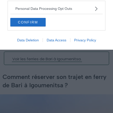
Cabine extérieure pour 2 personnes avec salle de
Personal Data Processing Opt Outs
bain :
278€.
Cabine extérieure pour 2 personnes, classe de luxe :
CONFIRM
362€.
Voiture :
il faudra ajouter en moyenne 40€ au tarif de
Data Deletion
Data Access
Privacy Policy
base indiqué.
Voir les ferries de Bari à Igoumenitsa.
Comment réserver son trajet en ferry
de Bari à Igoumenitsa ?