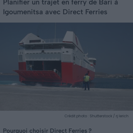
Planifier un trajet en ferry de Bari à
Igoumenitsa avec Direct Ferries
Crédit photo : Shutterstock / rj lerich
Pourquoi choisir Direct Ferries ?