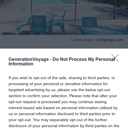
Crédit photo :
Campings.com
Destination
: Rivière-sur-Tarn (Aveyron)
GenerationVoyage -
Do Not Process My Personal
Information
Budget
: €€
Étoiles
: ★★★
If you wish to opt-out of the sale, sharing to third parties, or
processing of your personal or sensitive information for
Le plus du camping
: les commodités intégrées
targeted advertising by us, please use the below opt-out
section to confirm your selection. Please note that after your
C’est juste à l’entrée des
gorges du Tarn
que nous
opt-out request is processed you may continue seeing
interest-based ads based on personal information utilized by
avons déniché ce superbe camping dans les Cévennes.
us or personal information disclosed to third parties prior to
On ne manque de rien : des emplacements de 100 m²,
your opt-out. You may separately opt-out of the further
une épicerie, un dépôt de pain et viennoiseries ainsi
disclosure of your personal information by third parties on the