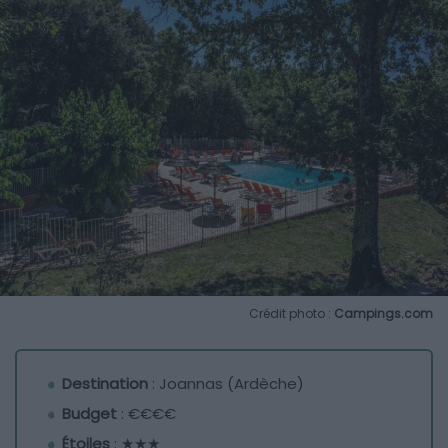
Crédit photo :
Campings.com
Destination
: Joannas (Ardèche)
Budget
: €€€€
Étoiles
: ★★★