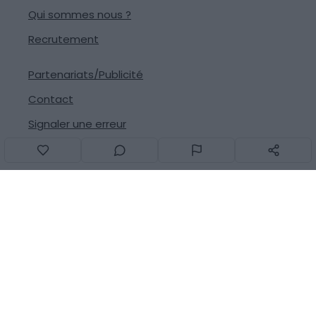
Qui sommes nous ?
Recrutement
Partenariats/Publicité
Contact
Signaler une erreur
Suivez-nous sur les réseaux
© 2013-2026
Generation Voyage
Tous droits réservés -
CGU
-
Mentions légales
- Fait avec
❤
à Montpellier par
GC TECH
-
v2.32.4