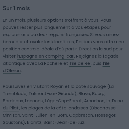
Sur 1 mois
En un mois, plusieurs options s’offrent à vous. Vous
pouvez rester plus longuement à vos étapes pour
explorer une ou deux régions françaises. Si vous aimez
barouder et avaler les kilomètres, Poitiers vous offre une
position centrale idéale d’où partir. Direction le sud pour
visiter
l’Espagne en camping-car
. Rejoignez la façade
atlantique avec La Rochelle et
l’île de Ré
, puis
l’île
d’Oléron
.
Poursuivez en visitant Royan et la côte sauvage (La
Tremblade, Talmont-sur-Gironde), Blaye, Bourg,
Bordeaux, Lacanau, Lège-Cap-Ferret, Arcachon, la
Dune
du Pilat
, les plages de la côte landaises (Biscarrosse,
Mimizan, Saint-Julien-en-Born, Capbreton, Hossegor,
Soustons), Biarritz, Saint-Jean-de-Luz.