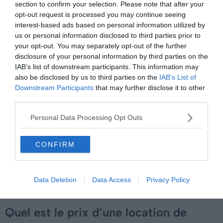
section to confirm your selection. Please note that after your
opt-out request is processed you may continue seeing
Si votre demande est acceptée, vous aurez après
interest-based ads based on personal information utilized by
paiement accès aux coordonnées du propriétaire
us or personal information disclosed to third parties prior to
pour mettre en place une
première rencontre
.
your opt-out. You may separately opt-out of the further
disclosure of your personal information by third parties on the
IAB’s list of downstream participants. This information may
Le jour du départ, présentez votre permis de conduire
also be disclosed by us to third parties on the
IAB’s List of
et versez la
caution
.
Downstream Participants
that may further disclose it to other
third parties.
L’
état des lieux
est effectué et un contrat de
location est signé entre les deux parties. Au retour,
Personal Data Processing Opt Outs
après avoir effectué un voyage inoubliable, signez
l’état des lieux de retour et le tour est joué !
CONFIRM
Louez un camping-car autour de Poitiers
Data Deletion
Data Access
Privacy Policy
Quel est le prix d’une location de