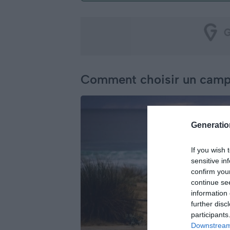
Comment choisir un campi
Generati
If you wish 
sensitive in
confirm you
continue se
information 
further disc
participants
Downstream 