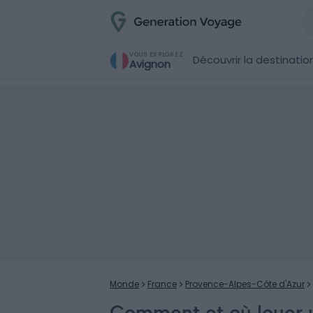
VOUS EXPLOREZ
Découvrir la destinatio
Avignon
Monde
France
Provence-Alpes-Côte d'Azur
Comment et où louer 