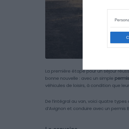
Persona
La première étape pour un séjour réuss
bonne nouvelle : avec un simple
permis
véhicules de loisirs, à condition que leur
De l’intégral au van, voici quatre typ
d’Avignon et conduire avec un permis B