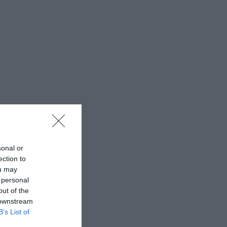
sonal or
ection to
ou may
 personal
out of the
 downstream
B’s List of