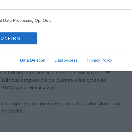
l Data Processing Opt Outs
CONFIRM
Data Deletion
Data Access
Privacy Policy
i est de louer un véhicule adapté à son voyage ! Et
 B
, il vous est possible de louer tous les types de
 PTAC soit inférieur à 3,5 T.
es de camping-cars que vous pouvez louer dans la région
 en poche :