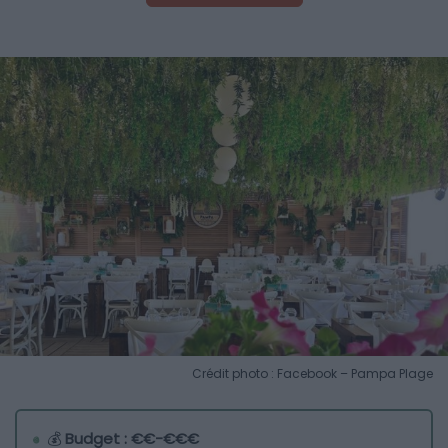
Crédit photo : Facebook – Pampa Plage
💰
Budget : €€-€€€