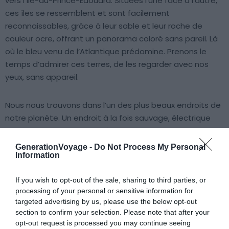
vers l’Île-du-Prince-Édouard. Situées l’une face à l’autre,
ces îles se ressemblent et sont facilement
reconnaissables, grâce à leur sable et leur roche de
couleur ocre, offrant un panorama coloré sans pareil. Là
où le bleu venu de l’Atlantique prédomine. Prenons le
temps d’admirer ces terres, de les regarder avec nos
yeux, sans appareil.
Nous nous trouvons dans l’un des plus beaux endroits de
notre planète. Un endroit à la fois sauvage, électrique
car rempli d’Histoire, mais également apaisant.
GenerationVoyage -
Do Not Process My Personal
Information
If you wish to opt-out of the sale, sharing to third parties, or
processing of your personal or sensitive information for
targeted advertising by us, please use the below opt-out
section to confirm your selection. Please note that after your
opt-out request is processed you may continue seeing