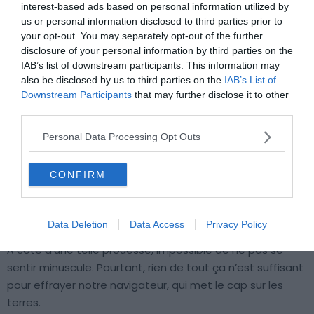
interest-based ads based on personal information utilized by
us or personal information disclosed to third parties prior to
your opt-out. You may separately opt-out of the further
disclosure of your personal information by third parties on the
Crédits photo : Shutterstock – Richard Cavalleri | Vadim.Petrov
IAB’s list of downstream participants. This information may
also be disclosed by us to third parties on the
IAB’s List of
Ce temps, Jacques Cartier lui ne le prend pas, et
Downstream Participants
that may further disclose it to other
continue à s’enfoncer dans le Golfe du Saint-Laurent.
third parties.
Suffisamment pour entrer dans une échancrure : la Baie
Personal Data Processing Opt Outs
des Chaleurs. Bienvenue en Gaspésie. L’environnement
peut rappeler les plages normandes et britanniques,
CONFIRM
puisque l’eau se jette frontalement sur des énormes
falaises, donnant l’impression que la terre s’y est
stoppée net.
Data Deletion
Data Access
Privacy Policy
À côté d’une telle prouesse, impossible de ne pas se
sentir minuscule. Pourtant, rien de tout ça n’est suffisant
pour effrayer notre navigateur, qui met le cap sur les
terres.