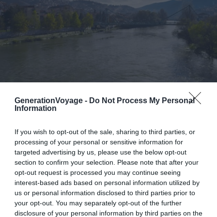
Le Vardar, qui sépare Vélès en deux
– Crédit photo : Shutterstock –
GenerationVoyage -
Do Not Process My Personal
Authentic travel
Information
Pourtant, ne pas visiter Vélès serait une erreur. Encore
If you wish to opt-out of the sale, sharing to third parties, or
plus pour les amateurs de littérature, puisque Vélès n’est
processing of your personal or sensitive information for
nul autre que la ville natale de Kotcho Ratsin, considéré
targeted advertising by us, please use the below opt-out
comme le fondateur de la Macédoine du Nord. Un détail
section to confirm your selection. Please note that after your
opt-out request is processed you may continue seeing
qui fait la fierté des locaux, qui ont tenu à entretenir son
interest-based ads based on personal information utilized by
héritage. C’est dans cette dynamique qu’ont été créées
us or personal information disclosed to third parties prior to
les « Rencontres de Ratsin », le principal festival de
your opt-out. You may separately opt-out of the further
poésie des Balkans.
disclosure of your personal information by third parties on the