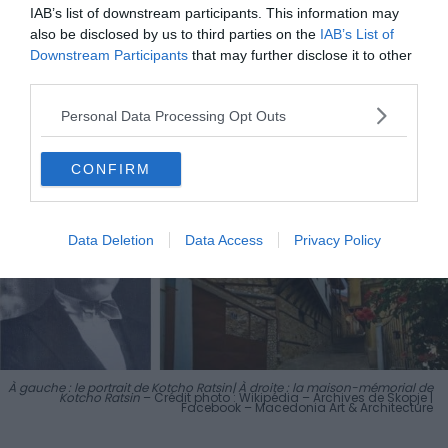
IAB’s list of downstream participants. This information may
also be disclosed by us to third parties on the
IAB’s List of
Enfin, si le temps vous le permet, profitez-en pour visiter
Downstream Participants
that may further disclose it to other
sa maison, devenue un musée consacrée à la vie du
third parties.
poète, bercée entre littérature et mouvement
révolutionnaire.
Personal Data Processing Opt Outs
CONFIRM
Data Deletion
Data Access
Privacy Policy
À gauche : le portrait de Kotcho Ratsin| À droite : la maison-mémorial de
Kotcho Ratsin
– Crédit photo : Wikipédia – Archives de Skopje |
Facebook – Macedonia Art & Architecture