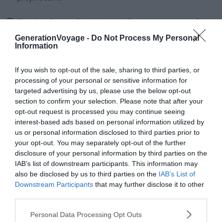
Si votre demande est acceptée, vous aurez après
paiement accès aux coordonnées du propriétaire
GenerationVoyage -
Do Not Process My Personal
pour mettre en place une
première rencontre
.
Information
Le jour du départ, présentez votre permis de conduire
If you wish to opt-out of the sale, sharing to third parties, or
et versez la
caution
.
processing of your personal or sensitive information for
targeted advertising by us, please use the below opt-out
section to confirm your selection. Please note that after your
L’
état des lieux
est effectué et un contrat de
opt-out request is processed you may continue seeing
location est signé entre les deux parties. Au retour,
interest-based ads based on personal information utilized by
après avoir effectué un voyage inoubliable, signez
us or personal information disclosed to third parties prior to
l’état des lieux de retour et le tour est joué !
your opt-out. You may separately opt-out of the further
disclosure of your personal information by third parties on the
IAB’s list of downstream participants. This information may
also be disclosed by us to third parties on the
IAB’s List of
Louez un camping-car autour de Narbonne
Downstream Participants
that may further disclose it to other
third parties.
Quel est le prix d’une location de
Personal Data Processing Opt Outs