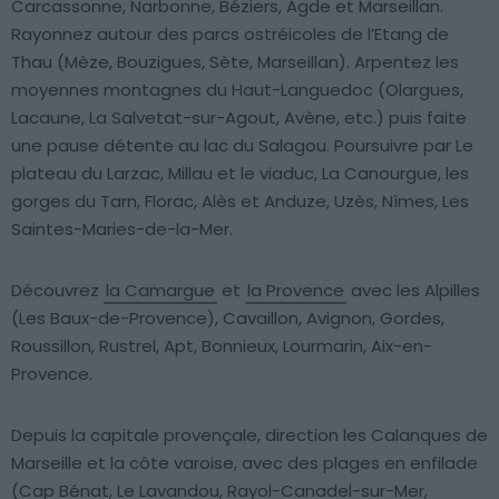
Carcassonne, Narbonne, Béziers, Agde et Marseillan.
Rayonnez autour des parcs ostréicoles de l’Etang de
Thau (Mèze, Bouzigues, Sète, Marseillan). Arpentez les
moyennes montagnes du Haut-Languedoc (Olargues,
Lacaune, La Salvetat-sur-Agout, Avène, etc.) puis faite
une pause détente au lac du Salagou. Poursuivre par Le
plateau du Larzac, Millau et le viaduc, La Canourgue, les
gorges du Tarn, Florac, Alès et Anduze, Uzès, Nîmes, Les
Saintes-Maries-de-la-Mer.
Découvrez
la Camargue
et
la Provence
avec les Alpilles
(Les Baux-de-Provence), Cavaillon, Avignon, Gordes,
Roussillon, Rustrel, Apt, Bonnieux, Lourmarin, Aix-en-
Provence.
Depuis la capitale provençale, direction les Calanques de
Marseille et la côte varoise, avec des plages en enfilade
(Cap Bénat, Le Lavandou, Rayol-Canadel-sur-Mer,