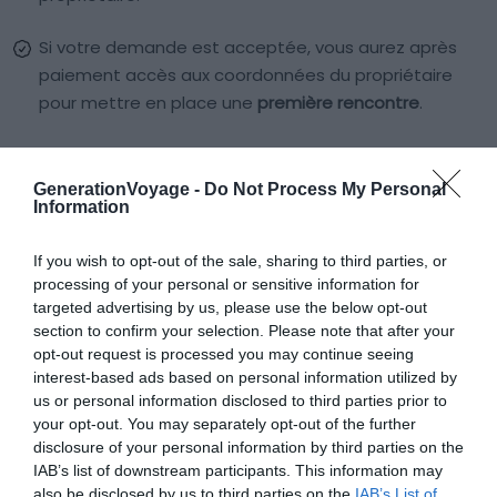
Si votre demande est acceptée, vous aurez après
paiement accès aux coordonnées du propriétaire
pour mettre en place une
première rencontre
.
Le jour du départ, présentez votre permis de conduire
et versez la
caution
.
GenerationVoyage -
Do Not Process My Personal
Information
L’
état des lieux
est effectué et un contrat de
location est signé entre les deux parties. Au retour,
If you wish to opt-out of the sale, sharing to third parties, or
processing of your personal or sensitive information for
après avoir effectué un voyage inoubliable, signez
targeted advertising by us, please use the below opt-out
l’état des lieux de retour et le tour est joué !
section to confirm your selection. Please note that after your
opt-out request is processed you may continue seeing
interest-based ads based on personal information utilized by
Louez un camping-car autour d’Angoulême
us or personal information disclosed to third parties prior to
your opt-out. You may separately opt-out of the further
disclosure of your personal information by third parties on the
Quel est le prix d’une location de
IAB’s list of downstream participants. This information may
also be disclosed by us to third parties on the
IAB’s List of