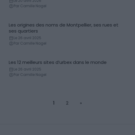
Le 20 avril 2026
Par Camille Nagel
Les origines des noms de Montpellier, ses rues et
Histoire & anecdotes
ses quartiers
Le 26 avril 2025
Par Camille Nagel
Les 12 meilleurs sites d’urbex dans le monde
Lieux
Le 26 avril 2025
Par Camille Nagel
1
2
»