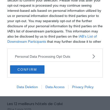
section to confirm your selection. Please note that after your
Apprendre l'Espagnol
Le 2 août 2023
opt-out request is processed you may continue seeing
Par Camille Nagel
interest-based ads based on personal information utilized by
us or personal information disclosed to third parties prior to
your opt-out. You may separately opt-out of the further
HomeExchange, une expérience de vacances
Locations de vacances
disclosure of your personal information by third parties on the
unique et authentique
IAB’s list of downstream participants. This information may
Le 8 septembre 2022
also be disclosed by us to third parties on the
IAB’s List of
Par Camille Nagel
Downstream Participants
that may further disclose it to other
third parties.
Les 6 domaines Center Parcs en France
Village vacances
Personal Data Processing Opt Outs
Le 26 avril 2025
Par Camille Nagel
CONFIRM
Les 13 meilleurs hôtels de Bonifacio
Hôtels
Le 20 avril 2026
Data Deletion
Data Access
Privacy Policy
Par Camille Nagel
Les 12 meilleurs hôtels de Calvi
Hôtels
Le 2 mai 2025