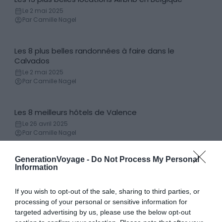
Locations de vacances
Le 2 mai 2025
Par Camille Nagel
Les 8 plus belles randonnées à faire dans le
Randonnées
Calvados
Le 2 mai 2025
Par Camille Nagel
Les 8 meilleurs hôtels de Valence
Hôtels
Le 26 avril 2025
Par Camille Nagel
GenerationVoyage -
Do Not Process My Personal
Les 10 meilleurs films pour apprendre l’Espagnol
Information
Apprendre l'Espagnol
Le 31 mai 2023
Par Camille Nagel
If you wish to opt-out of the sale, sharing to third parties, or
processing of your personal or sensitive information for
targeted advertising by us, please use the below opt-out
Les 10 meilleurs livres pour apprendre l’Espagnol