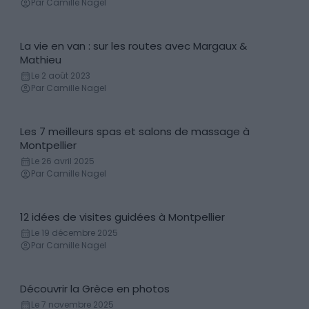
Par Camille Nagel
La vie en van : sur les routes avec Margaux &
Histoire & anecdotes
Mathieu
Le 2 août 2023
Par Camille Nagel
Les 7 meilleurs spas et salons de massage à
Spa
Montpellier
Le 26 avril 2025
Par Camille Nagel
12 idées de visites guidées à Montpellier
Excursions & Séjours organisés
Le 19 décembre 2025
Par Camille Nagel
Découvrir la Grèce en photos
Reportage photo
Le 7 novembre 2025