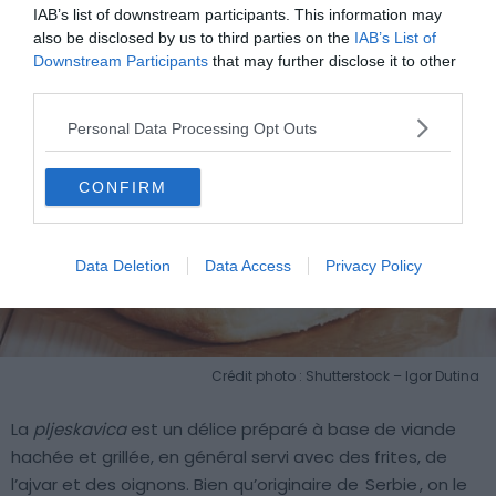
IAB’s list of downstream participants. This information may
also be disclosed by us to third parties on the
IAB’s List of
Downstream Participants
that may further disclose it to other
third parties.
Personal Data Processing Opt Outs
CONFIRM
Data Deletion
Data Access
Privacy Policy
Crédit photo : Shutterstock – Igor Dutina
La
pljeskavica
est un délice préparé à base de viande
hachée et grillée, en général servi avec des frites, de
l’ajvar et des oignons. Bien qu’originaire de
Serbie
, on le