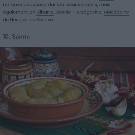
retrouve beaucoup dans la cuisine croate, mais
également en
Albanie
, Bosnie-Herzégovine,
Macédoine
du Nord
, et au Kosovo.
10. Sarma