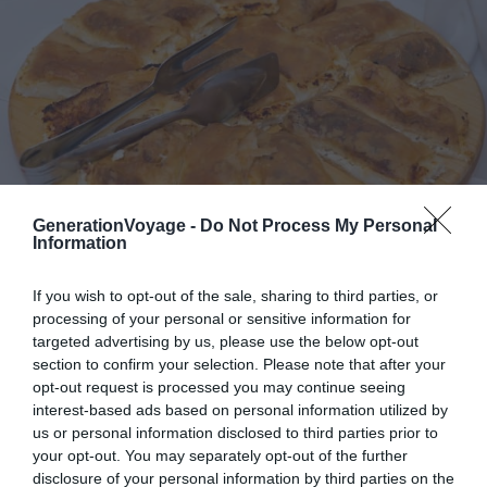
GenerationVoyage -
Do Not Process My Personal
Information
Crédit photo : Shutterstock – Gordana Sermek
If you wish to opt-out of the sale, sharing to third parties, or
processing of your personal or sensitive information for
Le
Štrukli sa sirom
est un délice typique croate à base
targeted advertising by us, please use the below opt-out
de fromage. Cuit dans une pâte, le plat ressemble à des
section to confirm your selection. Please note that after your
sortes de gros raviolis farcis. Une spécialité croate qui
opt-out request is processed you may continue seeing
ravira les papilles des voyageurs gourmands !
interest-based ads based on personal information utilized by
us or personal information disclosed to third parties prior to
your opt-out. You may separately opt-out of the further
9. Pljeskavica
disclosure of your personal information by third parties on the