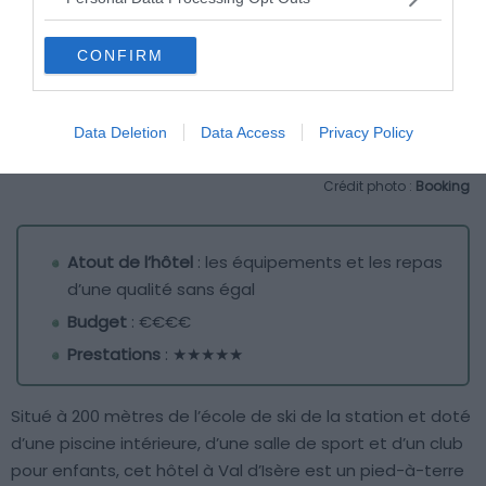
CONFIRM
Data Deletion
Data Access
Privacy Policy
Crédit photo :
Booking
Atout de l’hôtel
: les équipements et les repas
d’une qualité sans égal
Budget
: €€€€
Prestations
: ★★★★★
Situé à 200 mètres de l’école de ski de la station et doté
d’une piscine intérieure, d’une salle de sport et d’un club
pour enfants, cet hôtel à Val d’Isère est un pied-à-terre