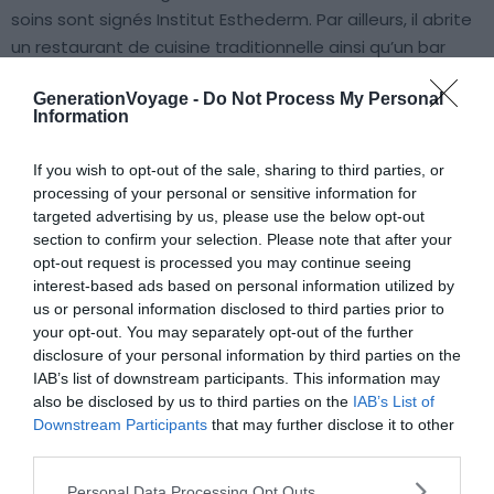
soins sont signés Institut Esthederm. Par ailleurs, il abrite
un restaurant de cuisine traditionnelle ainsi qu’un bar
spacieux et convivial. Et à cela s’ajoute un personnel
GenerationVoyage -
Do Not Process My Personal
adorable aux petits soins. Tout est réuni pour passer un
Information
séjour remarquable !
If you wish to opt-out of the sale, sharing to third parties, or
6. Hôtel Le K2 Chogori
processing of your personal or sensitive information for
targeted advertising by us, please use the below opt-out
section to confirm your selection. Please note that after your
Voir cet hôtel
opt-out request is processed you may continue seeing
interest-based ads based on personal information utilized by
us or personal information disclosed to third parties prior to
your opt-out. You may separately opt-out of the further
disclosure of your personal information by third parties on the
IAB’s list of downstream participants. This information may
also be disclosed by us to third parties on the
IAB’s List of
Downstream Participants
that may further disclose it to other
third parties.
Personal Data Processing Opt Outs