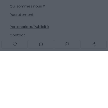
Qui sommes nous ?
Recrutement
Partenariats/Publicité
Contact
Signaler une erreur
Suivez-nous sur les réseaux
© 2013-2026
Generation Voyage
Tous droits réservés -
CGU
-
Mentions légales
- Fait avec
❤
à Montpellier par
GC TECH
-
v2.32.4