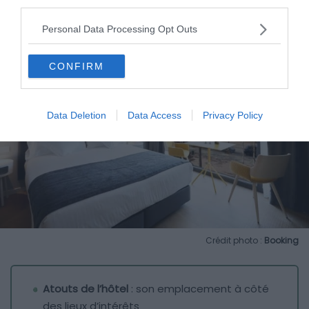
third parties.
Personal Data Processing Opt Outs
CONFIRM
Data Deletion
Data Access
Privacy Policy
Crédit photo :
Booking
Atouts de l’hôtel
: son emplacement à côté
des lieux d’intérêts