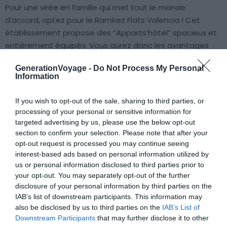
Pour une virée en famille qui met tout le monde
d’accord, optez pour le Ramirez Flats Valencia ! Cet
établissement propose des “Apparts’hôtel” spacieux et
entièrement équipés. Vous aurez donc les avantages
d’un hôtel tout en gardant votre indépendance.
GenerationVoyage -
Do Not Process My Personal
Information
Finalement, c’est le logement idéal qui fait office de
cocon familial à partir duquel visiter Valence sera un jeu
If you wish to opt-out of the sale, sharing to third parties, or
d’enfant. Par exemple, partez explorer les jardins du Turia,
processing of your personal or sensitive information for
targeted advertising by us, please use the below opt-out
ceux de Monforte ou encore la Cité des arts et des
section to confirm your selection. Please note that after your
sciences qui se trouve à proximité de l’hôtel.
Voir cet
opt-out request is processed you may continue seeing
hôtel
interest-based ads based on personal information utilized by
us or personal information disclosed to third parties prior to
your opt-out. You may separately opt-out of the further
6. Sercotel Valencia Alameda 41
disclosure of your personal information by third parties on the
IAB’s list of downstream participants. This information may
Voir cet hôtel
also be disclosed by us to third parties on the
IAB’s List of
Downstream Participants
that may further disclose it to other