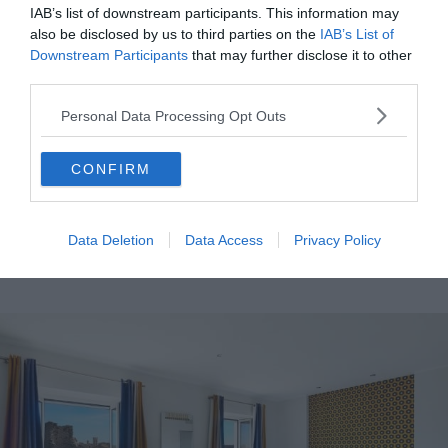
IAB’s list of downstream participants. This information may
Concernant les chambres, elles sont décorées avec
also be disclosed by us to third parties on the
IAB’s List of
goût dans un style contemporain, avec en prime une
Downstream Participants
that may further disclose it to other
terrasse avec vue sur la mer. Pour finir, la piscine
third parties.
extérieure et le jardin vous feront une nouvelle fois
Personal Data Processing Opt Outs
profiter d’un panorama exceptionnel !
Voir cet hôtel
CONFIRM
7. Santateresa
Voir cet hôtel
Data Deletion
Data Access
Privacy Policy