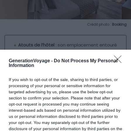
Crédit photo :
Booking
Atouts de l’hôtel
: son emplacement entouré
de maquis avec vue sur la mer
Budget
: €€€€
GenerationVoyage -
Do Not Process My Personal
Information
Prestations
: ★★★★
If you wish to opt-out of the sale, sharing to third parties, or
processing of your personal or sensitive information for
Situé dans la campagne de Bonifacio, l’Hôtel Version
targeted advertising by us, please use the below opt-out
Maquis est un établissement d’exception qui vous fait la
section to confirm your selection. Please note that after your
promesse de passer un séjour des plus reposants. Un
opt-out request is processed you may continue seeing
emplacement hors de la ville qui offre également un
interest-based ads based on personal information utilized by
cadre magique, entouré de maquis avec une vue sur la
us or personal information disclosed to third parties prior to
baie de Santa Manza.
your opt-out. You may separately opt-out of the further
disclosure of your personal information by third parties on the