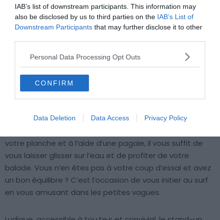
IAB’s list of downstream participants. This information may
also be disclosed by us to third parties on the
IAB’s List of
Downstream Participants
that may further disclose it to other
third parties.
Personal Data Processing Opt Outs
Crédit photo : Shutterstock – Poldarkk
CONFIRM
Continuons notre tour d’horizon des
meilleures activités
outdoor à faire
à Biarritz avec le stand-up paddle. En
effet, cette activité notamment pratiquée comme un
Data Deletion
Data Access
Privacy Policy
sport, est un incontournable au Pays Basque ! Debout sur
votre planche et à l’aide d’une pagaie, il vous suffit de
vous laisser glisser sur l’eau et de profiter de votre
balade. Vous n’en êtes pas à votre coup d’essai et avez
un bon équilibre ? C’est l’occasion de vous initier au surf
en vous amusant dans les petites vagues.
Ludique, accessible à tou·te·s et convivial, le stand-up