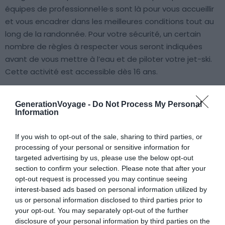
équipes de professionnel·le·s sont là pour vous accueillir
et vous encadrer dans les meilleures conditions tout au
long de la randonnée. Pour votre sécurité, un certain
nombre de règles à respecter vous seront indiquées
avant de vous mettre à l’eau et de piloter votre jet-ski.
Cette activité est accessible dès 16 ans.
7. Stand-up paddle
GenerationVoyage -
Do Not Process My Personal
Information
If you wish to opt-out of the sale, sharing to third parties, or
processing of your personal or sensitive information for
targeted advertising by us, please use the below opt-out
section to confirm your selection. Please note that after your
opt-out request is processed you may continue seeing
interest-based ads based on personal information utilized by
us or personal information disclosed to third parties prior to
your opt-out. You may separately opt-out of the further
disclosure of your personal information by third parties on the