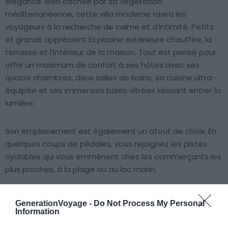
élégance. Bien cachée par sa végétation
méditerranéenne, cette villa moderne ravira les
voyageurs à la recherche de calme et d’intimité. Petits
et grands apprécient la piscine extérieure chauffée, la
terrasse et l’intérieur de la maison. Tout est pensé pour
offrir un maximum de confort à ses hôtes avec ses
quatre chambres, deux salles de bains, sa cuisine ultra-
équipée et ses immenses baies vitrées laissant entrer la
lumière.
Son emplacement est également un atout de choix. En
quelques coups de pédales, vous rejoignez les pistes
cyclables qui vous emmènent chez les commerçants les
plus proches, à la plage ou au lac marin.
GenerationVoyage -
Do Not Process My Personal
Information