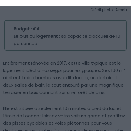
Crédit photo :
Airbnb
Budget :
€€
Le plus du logement :
sa capacité d’accueil de 10
personnes
Entièrement rénovée en 2017, cette villa typique est le
logement idéal à Hossegor pour les groupes. Ses 160 m²
abritent trois chambres avec lit double, un dortoir et
deux salles de bain, le tout entouré par une magnifique
terrasse en bois donnant sur une forêt de pins.
Elle est située à seulement 10 minutes à pied du lac et
15min de l’océan : laissez votre voiture garée et profitez
des pistes cyclables et voies piétonnes pour vous
déplacer. Vous goûtez à la douceur de vivre sur la côte