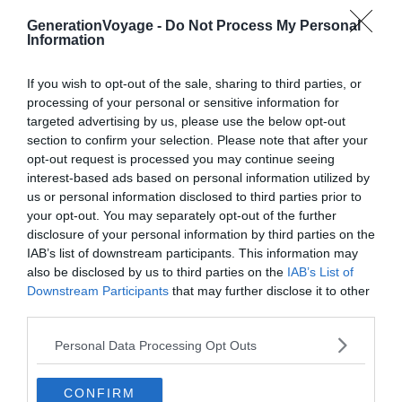
Cependant, il est assez isolé pour garantir un séjour
GenerationVoyage -
Do Not Process My Personal
Information
calme à ses locataires. C’est donc un véritable havre de
paix, loin du bruit des activités touristiques de la ville.
If you wish to opt-out of the sale, sharing to third parties, or
processing of your personal or sensitive information for
targeted advertising by us, please use the below opt-out
section to confirm your selection. Please note that after your
opt-out request is processed you may continue seeing
interest-based ads based on personal information utilized by
us or personal information disclosed to third parties prior to
5. Une maisonnette contemporaine
your opt-out. You may separately opt-out of the further
disclosure of your personal information by third parties on the
Voir ce logement
IAB’s list of downstream participants. This information may
also be disclosed by us to third parties on the
IAB’s List of
Downstream Participants
that may further disclose it to other
third parties.
Personal Data Processing Opt Outs
CONFIRM