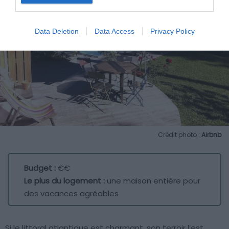
Data Deletion
Data Access
Privacy Policy
Crédit photo :
Airbnb
Budget :
€€
Le plus du logement :
une maison entière pour
des vacances agréables
Si le littoral atlantique est charmant, son terroir l’est