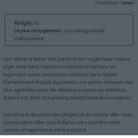
Crédit photo :
Airbnb
Budget :
€
Le plus du logement :
un parking privatif
indépendant
Cet airbnb à Bidart fait partie d’une magnifique maison
style XVIIe. Ainsi, mêlant modernité et histoire, ce
logement saura charmer les visiteurs de la région.
Parfaitement équipé, il possède une petite terrasse des
plus agréables pour de délicieux soupers en extérieur.
Aussi, il est doté d’un parking privatif pour les voyageurs.
Il se situe à deux pas des plages et du centre-ville. Vous
pourrez donc aller vous baigner sans prendre votre
voiture, et rejoindre le centre à pied.