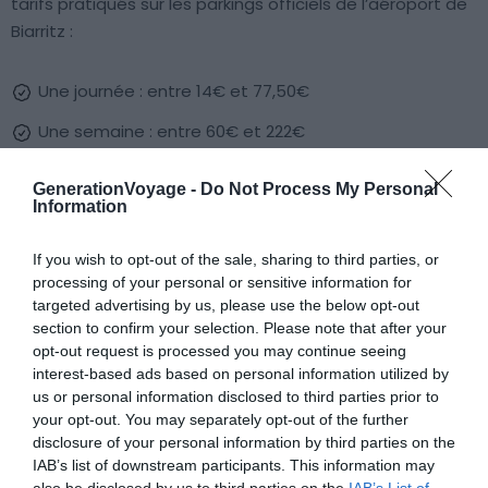
tarifs pratiqués sur les parkings officiels de l’aéroport de
Biarritz :
Une journée : entre 14€ et 77,50€
Une semaine : entre 60€ et 222€
Deux semaines : entre 108€ et 444€
GenerationVoyage -
Do Not Process My Personal
Information
Au-delà de quinze jours : entre 6€ et 30€ par jour
supplémentaire
If you wish to opt-out of the sale, sharing to third parties, or
Dépose-minute
processing of your personal or sensitive information for
targeted advertising by us, please use the below opt-out
section to confirm your selection. Please note that after your
Le dépose-minute de l’aéroport de Biarritz, le Kiss & Fly,
opt-out request is processed you may continue seeing
dispose de 59 places. Il permet de déposer
interest-based ads based on personal information utilized by
gratuitement un passager et de stationner pendant
us or personal information disclosed to third parties prior to
sept minutes. Si vous dépassez ce laps de temps, vous
your opt-out. You may separately opt-out of the further
disclosure of your personal information by third parties on the
payerez ensuite 1,50€ par tranche de quinze minutes.
IAB’s list of downstream participants. This information may
also be disclosed by us to third parties on the
IAB’s List of