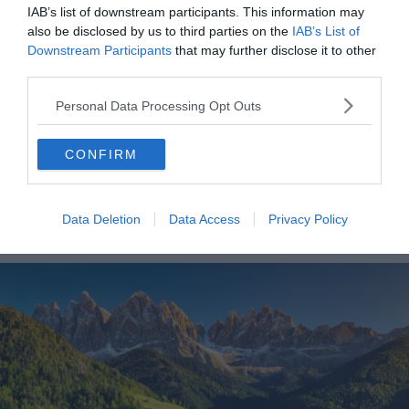
À lire aussi sur le guide Italie :
IAB’s list of downstream participants. This information may
also be disclosed by us to third parties on the
IAB’s List of
L'Italie de Léonard de Vinci
Downstream Participants
that may further disclose it to other
third parties.
8 expériences en Italie pour s'immerger dans la Rome
antique
Personal Data Processing Opt Outs
12 villages de montagne à visiter en Italie
Découvrez l'Italie en train en 6 étapes inoubliables
CONFIRM
Data Deletion
Data Access
Privacy Policy
Les majestueuses Dolomites