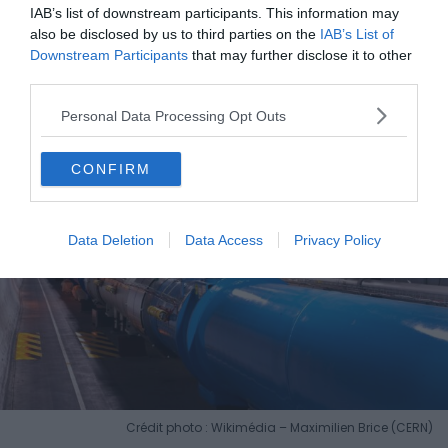
IAB’s list of downstream participants. This information may
pour flâner face au lac sans dépenser un centime.
also be disclosed by us to third parties on the
IAB’s List of
Downstream Participants
that may further disclose it to other
7. Le CERN, pour changer d’échelle
third parties.
Personal Data Processing Opt Outs
CONFIRM
Data Deletion
Data Access
Privacy Policy
Crédit photo : Wikimédia – Maximilien Brice (CERN)