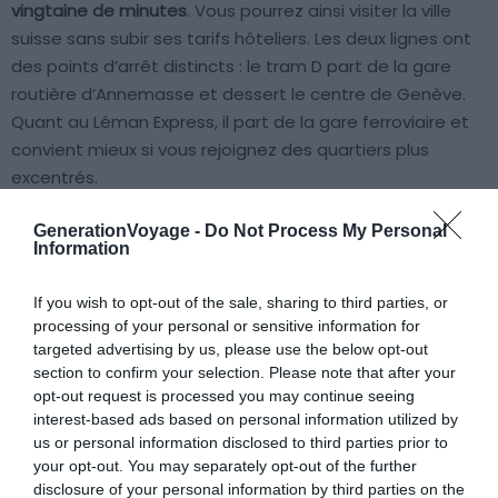
vingtaine de minutes
. Vous pourrez ainsi visiter la ville
suisse sans subir ses tarifs hôteliers. Les deux lignes ont
des points d’arrêt distincts : le tram D part de la gare
routière d’Annemasse et dessert le centre de Genève.
Quant au Léman Express, il part de la gare ferroviaire et
convient mieux si vous rejoignez des quartiers plus
excentrés.
GenerationVoyage -
Do Not Process My Personal
Concrètement, vous dormez côté français, vous payez
Information
votre hébergement deux à trois fois moins cher, et vous
arrivez quand même à pied d’œuvre pour la vieille ville,
If you wish to opt-out of the sale, sharing to third parties, or
les quais du lac ou le
Jet d’Eau
. Gardez en tête que la
processing of your personal or sensitive information for
Suisse
ne fait pas partie de la zone euro : prévoyez des
targeted advertising by us, please use the below opt-out
section to confirm your selection. Please note that after your
francs suisses ou une carte bancaire sans frais de
opt-out request is processed you may continue seeing
change, car les prix locaux sont élevés. Pour alléger la
interest-based ads based on personal information utilized by
facture à Genève, les expositions permanentes du
us or personal information disclosed to third parties prior to
Musée d’Histoire Naturelle et du Musée d’Art et d’Histoire
your opt-out. You may separately opt-out of the further
sont gratuites. Les quais restent aussi la meilleure option
disclosure of your personal information by third parties on the