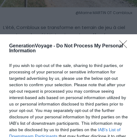
@Marine MARTIN OT Combloux
L’été, Combloux se transforme en terrain de jeu à ciel
ouvert pour les vététistes. Le secteur offre des
itinéraires variés pour tous les niveaux, des familles aux
GenerationVoyage -
Do Not Process My Personal
riders confirmés : boucles, descentes partielles via la
Information
télécabine de Beauregard ou celle du Jaillet, et parcours
dans le village en dehors du domaine des Portes du
If you wish to opt-out of the sale, sharing to third parties, or
processing of your personal or sensitive information for
Mont-Blanc. Combloux dispose également de son
targeted advertising by us, please use the below opt-out
propre
bike park
avec une piste verte facile, accessible
section to confirm your selection. Please note that after your
à toute la famille. Attention : les télésièges de Combloux
opt-out request is processed you may continue seeing
restent fermés l’été, à l’exception de la nouvelle
interest-based ads based on personal information utilized by
télécabine de Beauregard, ouverte les lundis, mardis et
us or personal information disclosed to third parties prior to
your opt-out. You may separately opt-out of the further
jeudis . Pour prendre davantage d’altitude avec son vélo,
disclosure of your personal information by third parties on the
la télécabine du Jaillet, située à Megève (à 5 min en
IAB’s list of downstream participants. This information may
voiture), permet de redescendre vers Combloux par les
also be disclosed by us to third parties on the
IAB’s List of
sentiers.
Downstream Participants
that may further disclose it to other