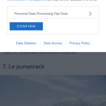
third parties.
Les pistes sont pensées pour la progression, avec
Personal Data Processing Opt Outs
suffisamment de reliefs et de virages relevés pour
accrocher tout de suite. Si vous ne visez pas la
CONFIRM
compétition, louez un VTT à assistance électrique. Le
moteur change vraiment la donne pour rallier les alpages
et absorber les montées raides sans finir sur les rotules.
Data Deletion
Data Access
Privacy Policy
Tablez sur juillet et août pour trouver la télécabine du
Jaillet et l’ensemble des liaisons ouvertes.
7. Le pumptrack