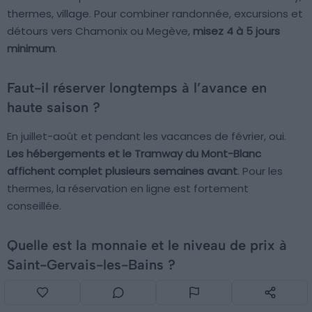
thermes, village. Pour combiner randonnée, excursions et
détours vers Chamonix ou Megève,
misez 4 à 5 jours
minimum
.
Faut-il réserver longtemps à l’avance en
haute saison ?
En juillet-août et pendant les vacances de février, oui.
Les hébergements et le Tramway du Mont-Blanc
affichent complet plusieurs semaines avant
. Pour les
thermes, la réservation en ligne est fortement
conseillée.
Quelle est la monnaie et le niveau de prix à
Saint-Gervais-les-Bains ?
On est en France, donc en euros. Le niveau de prix est
celui d’une station alpine :
plus abordable que Chamonix