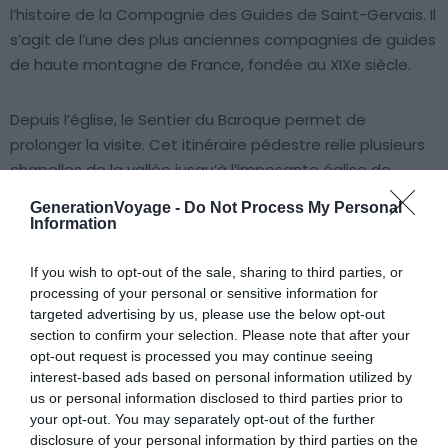
l’histoire de la Compagnie des Guides de Saint-Gervais. Il
s’agit de l’une des plus anciennes compagnies de guides
de haute montagne de France, fondée au XIXe siècle.
Depuis l’église, le Sentier du Baroque permet de
prolonger la visite. Cet itinéraire pédestre relie plusieurs
chapelles de la vallée jusqu’à l’imposante église de
Saint-Nicolas-de-Véroce. Notre conseil : laissez votre
GenerationVoyage -
Do Not Process My Personal
véhicule aux parkings du centre-ville et partez marcher.
Information
C’est le moyen le plus adapté pour explorer les hameaux
en direction du secteur de Cupelin, sans saturer les
If you wish to opt-out of the sale, sharing to third parties, or
petites routes de montagne avec du stationnement
processing of your personal or sensitive information for
targeted advertising by us, please use the below opt-out
sauvage. Passez par l’office de tourisme pour vérifier
section to confirm your selection. Please note that after your
l’ouverture des chapelles, nombre d’entre elles n’ouvrant
opt-out request is processed you may continue seeing
que lors de visites guidées. L’accès à l’église du centre
interest-based ads based on personal information utilized by
reste libre et gratuit tous les jours. Prévoyez 45 min sur
us or personal information disclosed to third parties prior to
place pour visiter l’édifice et faire le tour des ruelles
your opt-out. You may separately opt-out of the further
disclosure of your personal information by third parties on the
adjacentes.