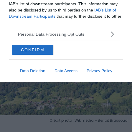
IAB’s list of downstream participants. This information may
also be disclosed by us to third parties on the
IAB’s List of
6. Saint-Nicolas-de-Véroce
Downstream Participants
that may further disclose it to other
third parties.
Personal Data Processing Opt Outs
CONFIRM
Data Deletion
Data Access
Privacy Policy
Crédit photo : Wikimédia – Benoît Brassoud