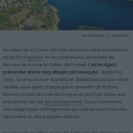
Shutterstock – U. Eisenlohr
Au cœur de la Corse-du-Sud, entre les eaux scintillantes
du golfe d’
Ajaccio
et les majestueux sommets du
Renosu, se trouve la Vallée de Prunelli.
Cette région
préservée abrite cinq villages pittoresques
:
Bastelica,
Tolla, Ocana, Eccica-Suarella
et
Bastelicaccia
. Dès votre
arrivée, vous serez frappé par la diversité de la flore.
Montez à bord du train du maquis et profitez d’une vue
imprenable sur les
îles Sanguinaires
. Vous traverserez
une magnifique châtaigneraie qui s’élève aux côtés des
arbousiers et des peupliers blancs.
Au cœur de la vallée, le lac de Tolla est une réserve d’eau