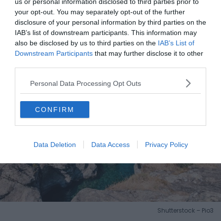
us or personal information disclosed to third parties prior to
your opt-out. You may separately opt-out of the further
disclosure of your personal information by third parties on the
IAB’s list of downstream participants. This information may
La Vallée d’Asco pour son authenticité
also be disclosed by us to third parties on the
IAB’s List of
Downstream Participants
that may further disclose it to other
third parties.
Personal Data Processing Opt Outs
CONFIRM
Data Deletion
Data Access
Privacy Policy
Shutterstock – Pio3