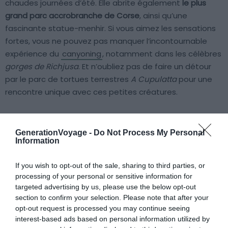
chaudes journées d’été. Elle abrite également
le plus
grand parc accrobranche de Corse
, ainsi qu’une
fascinante statue-menhir. Si vous aimez les sensations
fortes, vous ne pouvez pas manquer l’incontournable
expérience du
canyoning
, notamment dans les célèbres
gorges de Richjusa
. Et n’oubliez pas de faire un détour
par le parc de tortues terrestres
A Cupulatta
pour une
rencontre unique avec ces petites créatures.
GenerationVoyage -
Do Not Process My Personal
Information
À lire aussi sur le guide Corse :
Visiter la Corse-du-Sud : 10 incontournables à faire et
If you wish to opt-out of the sale, sharing to third parties, or
processing of your personal or sensitive information for
voir
targeted advertising by us, please use the below opt-out
Visiter la Corse : 10 incontournables à faire et voir
section to confirm your selection. Please note that after your
Visiter Cap Corse : 10 incontournables à faire et voir
opt-out request is processed you may continue seeing
interest-based ads based on personal information utilized by
12 endroits où faire du canyoning en Corse