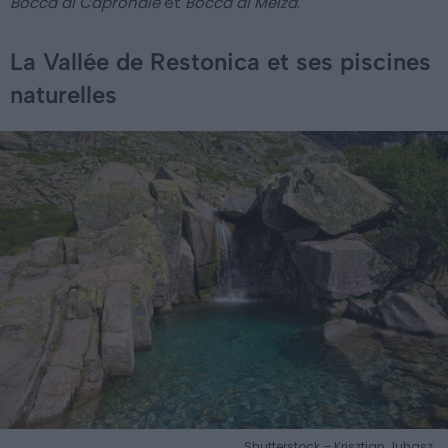
Bocca di Capronale
et
Bocca di Melza
.
La Vallée de Restonica et ses piscines
naturelles
Shutterstock – Krisztian Juhasz