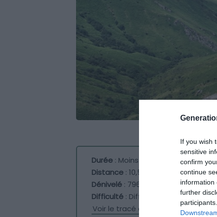
Generati
If you wish 
sensitive in
Durée
: Moins de 5 h
confirm you
Distance
: 10,5 km
continue se
information 
Dénivelé
: 796 m
further disc
Difficulté
: Difficile
participants
Voir le tracé de la randonnée
Downstream 