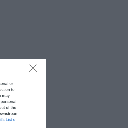
sonal or
ection to
ou may
 personal
out of the
 downstream
B’s List of